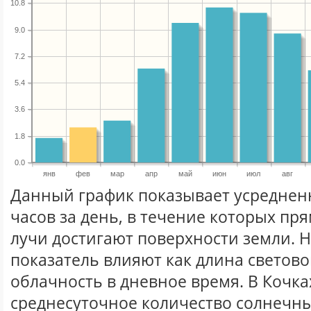
10.8
9.0
7.2
5.4
3.6
1.8
0.0
янв
фев
мар
апр
май
июн
июл
авг
Данный график показывает усреднен
часов за день, в течение которых п
лучи достигают поверхности земли. 
показатель влияют как длина световог
облачность в дневное время. В Кочка
среднесуточное количество солнечны