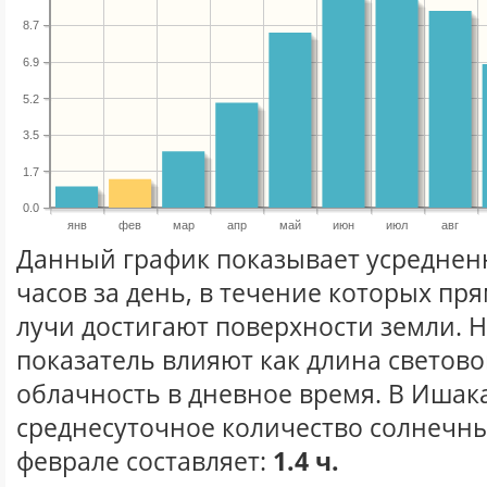
8.7
6.9
5.2
3.5
1.7
0.0
янв
фев
мар
апр
май
июн
июл
авг
Данный график показывает усреднен
часов за день, в течение которых п
лучи достигают поверхности земли. 
показатель влияют как длина световог
облачность в дневное время. В Ишак
среднесуточное количество солнечны
феврале составляет:
1.4 ч.