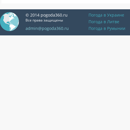
© 2014 pogoda360.ru
Погода в Украине
Все права защищены
Погода в Литве
admin@pogoda360.ru
Погода в Румынии