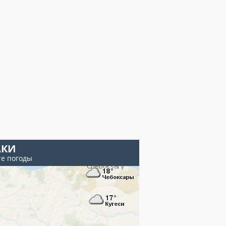
КИ
те погоды