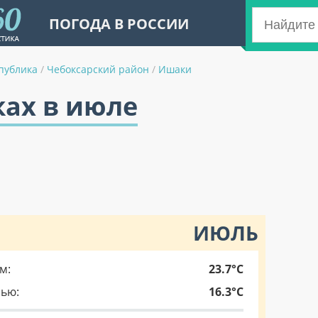
ПОГОДА В РОССИИ
публика
/
Чебоксарский район
/
Ишаки
ках в июле
ИЮЛЬ
м:
23.7°C
чью:
16.3°C