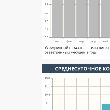
2.9
2.2
1.4
0.7
0.0
янв
фев
мар
апр
май
Усредненный показатель силы ветра 
безветренным месяцем в году.
СРЕДНЕСУТОЧНОЕ К
13.8
12.1
10.4
8.7