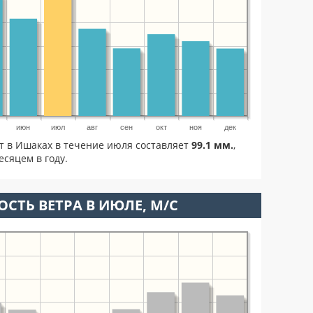
июн
июл
авг
сен
окт
ноя
дек
ет в Ишаках в течение июля составляет
99.1 мм.
,
сяцем в году.
ОСТЬ ВЕТРА В ИЮЛЕ, М/С