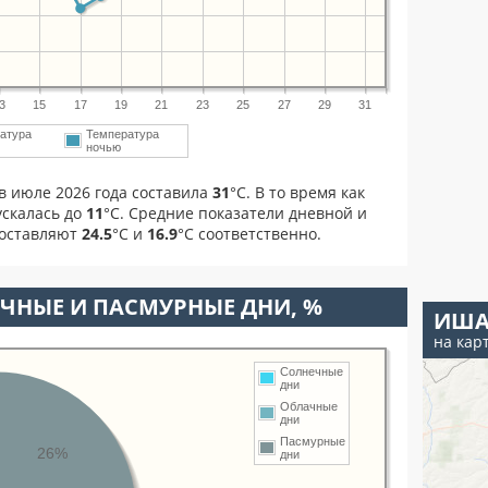
3
15
17
19
21
23
25
27
29
31
атура
Температура
ночью
в июле 2026 года составила
31
°С. В то время как
скалась до
11
°C. Средние показатели дневной и
составляют
24.5
°С и
16.9
°С соответственно.
ЧНЫЕ И ПАСМУРНЫЕ ДНИ, %
ИША
на кар
Солнечные
дни
Облачные
дни
Пасмурные
26%
дни