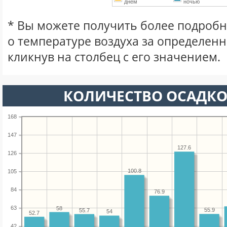
днем
ночью
* Вы можете получить более подро
о температуре воздуха за определен
кликнув на столбец с его значением.
КОЛИЧЕСТВО ОСАДКО
168
147
127.6
126
100.8
105
84
76.9
63
58
55.9
55.7
54
52.7
42