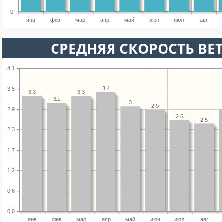
0
янв
фев
мар
апр
май
июн
июл
авг
СРЕДНЯЯ СКОРОСТЬ ВЕТ
4.1
3.4
3.5
3.3
3.3
3.1
3
2.9
2.9
2.6
2.5
2.3
1.7
1.2
0.6
0.0
янв
фев
мар
апр
май
июн
июл
авг