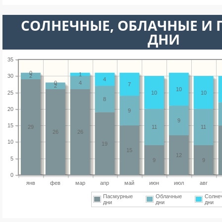
CОЛНЕЧНЫЕ, ОБЛАЧНЫЕ И
ДНИ
35
0
1
30
2
4
0
4
7
2
10
25
10
10
8
20
9
9
15
29
11
11
26
26
10
19
15
12
5
9
9
0
янв
фев
мар
апр
май
июн
июл
авг
Пасмурные
Облачные
Солне
дни
дни
дни