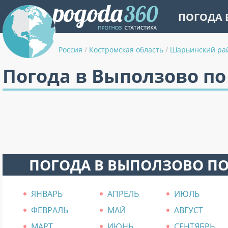
ПОГОДА 
Россия
/
Костромская область
/
Шарьинский ра
Погода в Выползово п
ПОГОДА В ВЫПОЛЗОВО П
ЯНВАРЬ
АПРЕЛЬ
ИЮЛЬ
ФЕВРАЛЬ
МАЙ
АВГУСТ
МАРТ
ИЮНЬ
СЕНТЯБРЬ