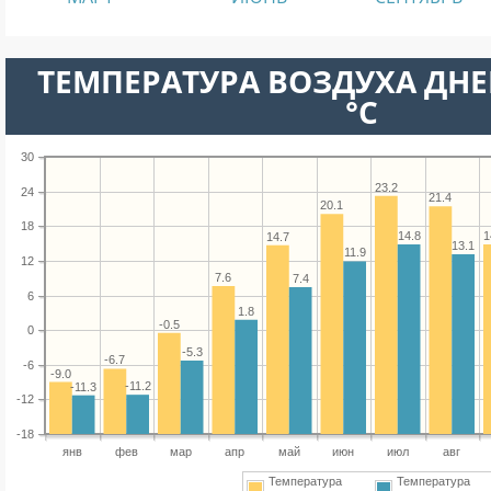
ТЕМПЕРАТУРА ВОЗДУХА ДНЕ
°C
30
23.2
24
21.4
20.1
18
14.8
1
14.7
13.1
11.9
12
7.6
7.4
6
1.8
-0.5
0
-5.3
-6.7
-6
-9.0
-11.2
-11.3
-12
-18
янв
фев
мар
апр
май
июн
июл
авг
Температура
Температура