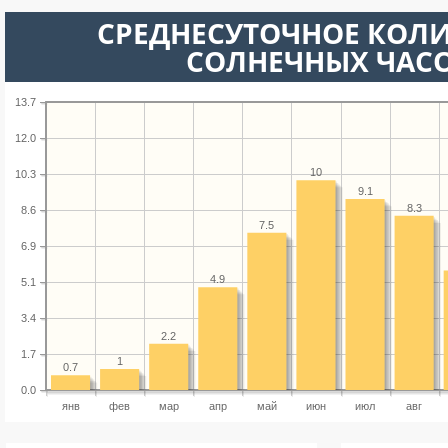
СРЕДНЕСУТОЧНОЕ КОЛ
СОЛНЕЧНЫХ ЧАС
13.7
12.0
10
10.3
9.1
8.3
8.6
7.5
6.9
4.9
5.1
3.4
2.2
1.7
1
0.7
0.0
янв
фев
мар
апр
май
июн
июл
авг