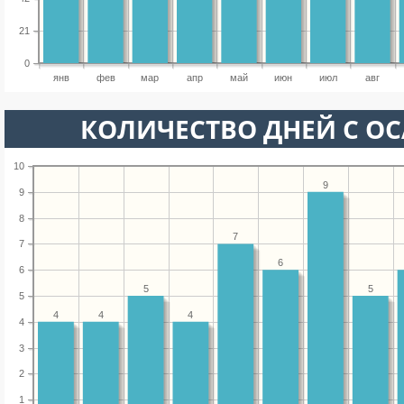
21
0
янв
фев
мар
апр
май
июн
июл
авг
КОЛИЧЕСТВО ДНЕЙ С О
10
9
9
8
7
7
6
6
5
5
5
4
4
4
4
3
2
1