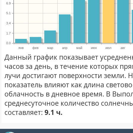
6.9
5.1
3.4
1.7
0.0
янв
фев
мар
апр
май
июн
июл
авг
Данный график показывает усреднен
часов за день, в течение которых п
лучи достигают поверхности земли. 
показатель влияют как длина световог
облачность в дневное время. В Выпо
среднесуточное количество солнечны
составляет:
9.1 ч.