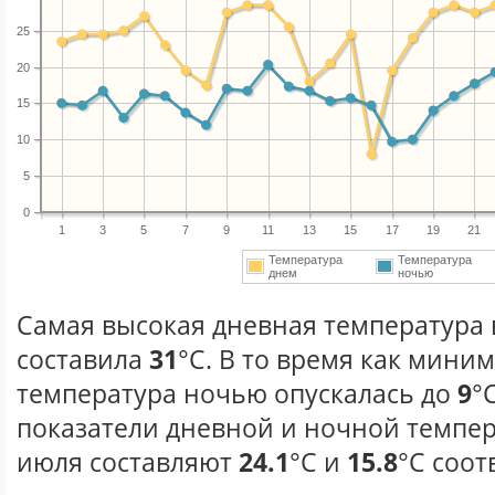
25
20
15
10
5
0
1
3
5
7
9
11
13
15
17
19
21
Температура
Температура
днем
ночью
Самая высокая дневная температура 
составила
31
°С. В то время как мини
температура ночью опускалась до
9
°
показатели дневной и ночной темпер
июля составляют
24.1
°С и
15.8
°С соот