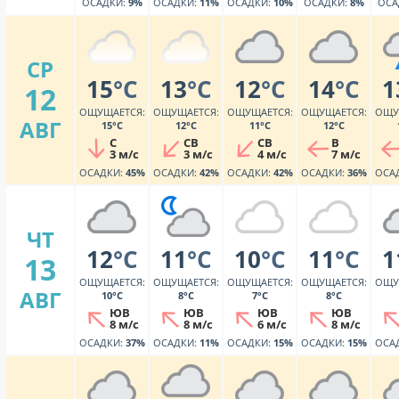
ОСАДКИ:
9%
ОСАДКИ:
11%
ОСАДКИ:
10%
ОСАДКИ:
8%
ОСА
СР
15
°C
13
°C
12
°C
14
°C
1
12
ОЩУЩАЕТСЯ:
ОЩУЩАЕТСЯ:
ОЩУЩАЕТСЯ:
ОЩУЩАЕТСЯ:
ОЩУ
АВГ
15°C
12°C
11°C
12°C
С
СВ
СВ
В
3 м/с
3 м/с
4 м/с
7 м/с
ОСАДКИ:
45%
ОСАДКИ:
42%
ОСАДКИ:
42%
ОСАДКИ:
36%
ОСА
ЧТ
12
°C
11
°C
10
°C
11
°C
1
13
ОЩУЩАЕТСЯ:
ОЩУЩАЕТСЯ:
ОЩУЩАЕТСЯ:
ОЩУЩАЕТСЯ:
ОЩУ
АВГ
10°C
8°C
7°C
8°C
ЮВ
ЮВ
ЮВ
ЮВ
8 м/с
8 м/с
6 м/с
8 м/с
ОСАДКИ:
37%
ОСАДКИ:
11%
ОСАДКИ:
15%
ОСАДКИ:
15%
ОСА