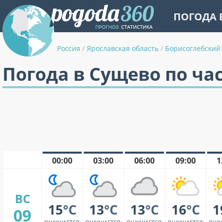
ПОГОДА 
Россия
/
Ярославская область
/
Борисоглебский
Погода в Сущево по ча
00:00
03:00
06:00
09:00
1
ВС
15
°C
13
°C
13
°C
16
°C
1
09