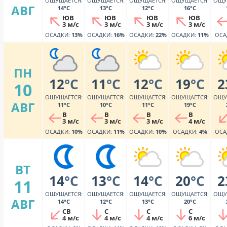
ОЩУЩАЕТСЯ:
ОЩУЩАЕТСЯ:
ОЩУЩАЕТСЯ:
ОЩУЩАЕТСЯ:
ОЩУ
АВГ
14°C
13°C
12°C
16°C
ЮВ
ЮВ
ЮВ
ЮВ
3 м/с
3 м/с
3 м/с
3 м/с
ОСАДКИ:
13%
ОСАДКИ:
16%
ОСАДКИ:
22%
ОСАДКИ:
11%
ОСА
ПН
12
°C
11
°C
12
°C
19
°C
2
10
ОЩУЩАЕТСЯ:
ОЩУЩАЕТСЯ:
ОЩУЩАЕТСЯ:
ОЩУЩАЕТСЯ:
ОЩУ
АВГ
11°C
10°C
11°C
19°C
В
В
В
В
3 м/с
3 м/с
3 м/с
4 м/с
ОСАДКИ:
10%
ОСАДКИ:
11%
ОСАДКИ:
10%
ОСАДКИ:
4%
ОСА
ВТ
14
°C
13
°C
14
°C
20
°C
2
11
ОЩУЩАЕТСЯ:
ОЩУЩАЕТСЯ:
ОЩУЩАЕТСЯ:
ОЩУЩАЕТСЯ:
ОЩУ
АВГ
14°C
12°C
13°C
20°C
СВ
С
С
С
4 м/с
4 м/с
4 м/с
6 м/с