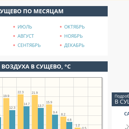
СУЩЕВО ПО МЕСЯЦАМ
ИЮЛЬ
ОКТЯБРЬ
АВГУСТ
НОЯБРЬ
СЕНТЯБРЬ
ДЕКАБРЬ
ВОЗДУХА В СУЩЕВО, °C
22.3
21.9
Подроб
19.9
В С
15.9
14.7
13.7
12.3
С
9.4
8.2
8
4.8
1.2
-0.5