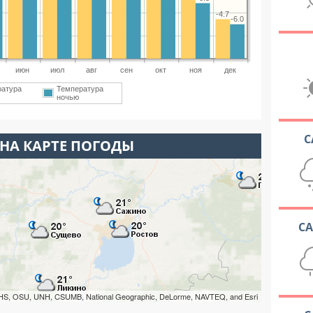
-4.7
-6.0
июн
июл
авг
сен
окт
ноя
дек
ратура
Температура
ночью
С
НА КАРТЕ ПОГОДЫ
С
HS, OSU, UNH, CSUMB, National Geographic, DeLorme, NAVTEQ, and Esri