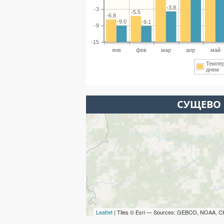
-3.8
-3
-5.5
-6.8
-9.0
-9.1
-9
-15
янв
фев
мар
апр
май
Темпе
днем
СУЩЕВО 
Leaflet
| Tiles © Esri — Sources: GEBCO, NOAA, C