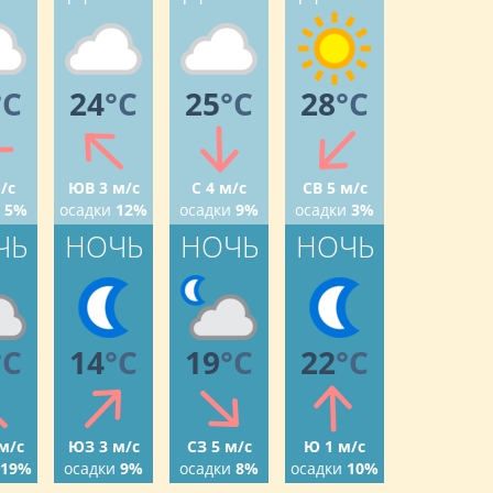
°C
24
°C
25
°C
28
°C
/с
ЮВ 3 м/с
С 4 м/с
СВ 5 м/с
5%
осадки
12%
осадки
9%
осадки
3%
ЧЬ
НОЧЬ
НОЧЬ
НОЧЬ
°C
14
°C
19
°C
22
°C
м/с
ЮЗ 3 м/с
СЗ 5 м/с
Ю 1 м/с
19%
осадки
9%
осадки
8%
осадки
10%