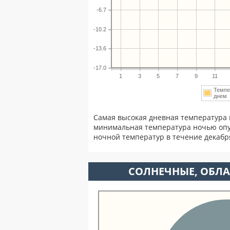
-6.7
-10.2
-13.6
-17.0
1
3
5
7
9
11
Темпе
дне
Самая высокая дневная температура 
минимальная температура ночью опу
ночной температур в течение декаб
CОЛНЕЧНЫЕ, ОБЛА