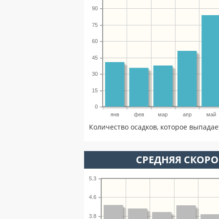
90
75
60
45
30
15
0
янв
фев
мар
апр
май
Количество осадков, которое выпадае
СРЕДНЯЯ СКОРОС
5.3
4.6
3.8