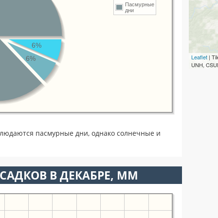
Пасмурные
дни
6%
Leaflet
| T
6%
UNH, CSUM
блюдаются пасмурные дни, однако солнечные и
САДКОВ В ДЕКАБРЕ, ММ