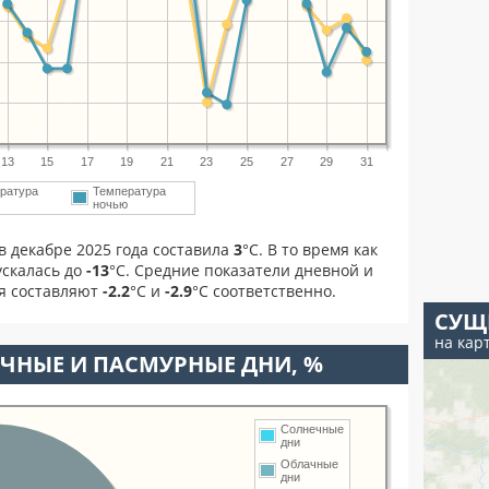
13
15
17
19
21
23
25
27
29
31
ратура
Температура
м
ночью
в декабре 2025 года составила
3
°С. В то время как
скалась до
-13
°C. Средние показатели дневной и
ря составляют
-2.2
°С и
-2.9
°С соответственно.
СУЩ
на кар
ЧНЫЕ И ПАСМУРНЫЕ ДНИ, %
Солнечные
дни
Облачные
дни