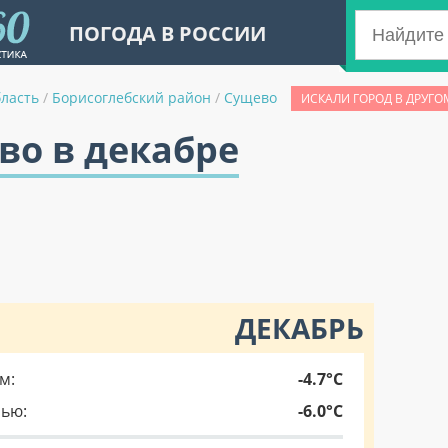
ПОГОДА В РОССИИ
бласть
/
Борисоглебский район
/
Сущево
ИСКАЛИ ГОРОД В ДРУГО
во в декабре
ДЕКАБРЬ
м:
-4.7°C
чью:
-6.0°C