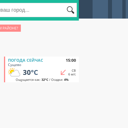
М РАЙОНЕ?
ПОГОДА СЕЙЧАС
15:00
Сущево
30
°C
СВ
6 м/с
Ощущается как:
32°C
/ Осадки:
4%