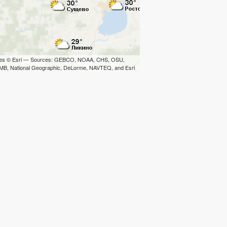
iles © Esri — Sources: GEBCO, NOAA, CHS, OSU,
B, National Geographic, DeLorme, NAVTEQ, and Esri