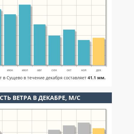
июн
июл
авг
сен
окт
ноя
дек
т в Сущево в течение декабря составляет
41.1 мм.
ТЬ ВЕТРА В ДЕКАБРЕ, М/С