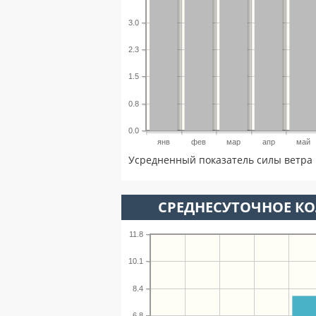
3.0
2.3
1.5
0.8
0.0
янв
фев
мар
апр
май
Усредненный показатель силы ветра 
СРЕДНЕСУТОЧНОЕ К
11.8
10.1
8.4
6.8