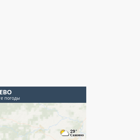
ЕВО
те погоды