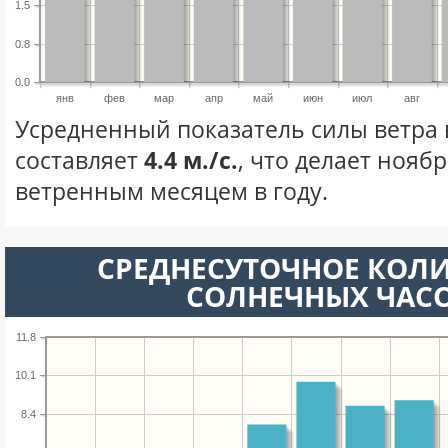
1.5
0.8
0.0
янв
фев
мар
апр
май
июн
июл
авг
Усредненный показатель силы ветра 
составляет
4.4 м./с.
, что делает нояб
ветренным месяцем в году.
СРЕДНЕСУТОЧНОЕ КОЛ
СОЛНЕЧНЫХ ЧАС
11.8
10.1
8.4