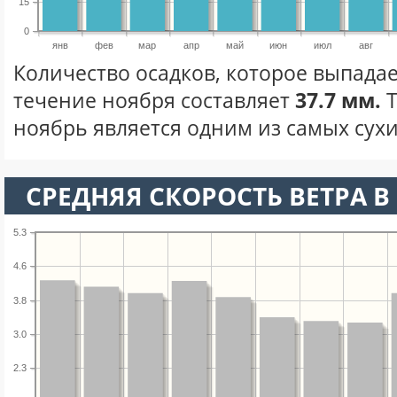
15
0
янв
фев
мар
апр
май
июн
июл
авг
Количество осадков, которое выпадае
течение ноября составляет
37.7 мм.
Т
ноябрь является одним из самых сухи
СРЕДНЯЯ СКОРОСТЬ ВЕТРА В 
5.3
4.6
3.8
3.0
2.3