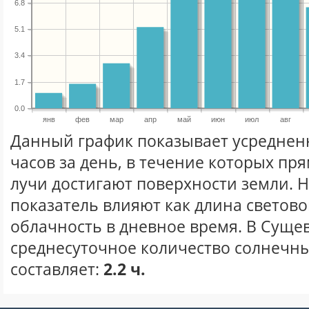
6.8
5.1
3.4
1.7
0.0
янв
фев
мар
апр
май
июн
июл
авг
Данный график показывает усреднен
часов за день, в течение которых п
лучи достигают поверхности земли. 
показатель влияют как длина световог
облачность в дневное время. В Суще
среднесуточное количество солнечны
составляет:
2.2 ч.