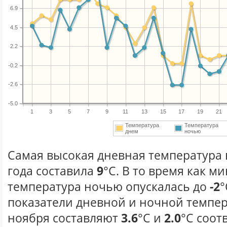
6.9
4.5
2.2
-0.2
-2.6
-5.0
1
3
5
7
9
11
13
15
17
19
21
Температура
Температура
днем
ночью
Самая высокая дневная температура 
года составила
9
°С. В то время как 
температура ночью опускалась до
-2
°
показатели дневной и ночной темпер
ноября составляют
3.6
°С и
2.0
°С соот