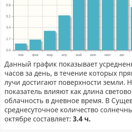
6.8
5.1
3.4
1.7
0.0
янв
фев
мар
апр
май
июн
июл
авг
Данный график показывает усреднен
часов за день, в течение которых п
лучи достигают поверхности земли. 
показатель влияют как длина световог
облачность в дневное время. В Суще
среднесуточное количество солнечны
октябре составляет:
3.4 ч.