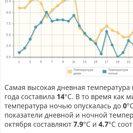
12.4
9.9
7.5
5.0
2.5
0.0
1
3
5
7
9
11
13
15
17
19
21
Температура
Температура
днем
ночью
Самая высокая дневная температура 
года составила
14
°С. В то время как
температура ночью опускалась до
0
°
показатели дневной и ночной темпер
октября составляют
7.9
°С и
4.7
°С соо