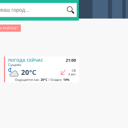
М РАЙОНЕ?
ПОГОДА СЕЙЧАС
21:00
Сущево
20
°C
СВ
3 м/с
Ощущается как:
20°C
/ Осадки:
14%