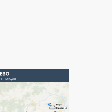
ЕВО
те погоды