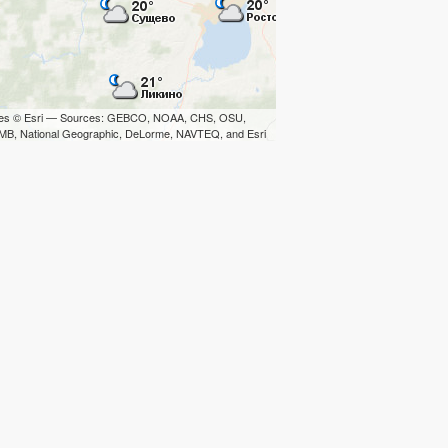
iles © Esri — Sources: GEBCO, NOAA, CHS, OSU,
B, National Geographic, DeLorme, NAVTEQ, and Esri