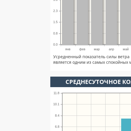
2.3
1.5
0.8
0.0
янв
фев
мар
апр
май
Усредненный показатель силы ветра 
является одним из самых спокойных м
СРЕДНЕСУТОЧНОЕ К
11.8
10.1
8.4
6.8