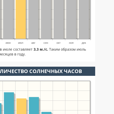
июн
июл
авг
сен
окт
ноя
дек
в июле составляет
3.3 м./с.
Таким образом июль
есяцев в году.
ОЛИЧЕСТВО СОЛНЕЧНЫХ ЧАСОВ