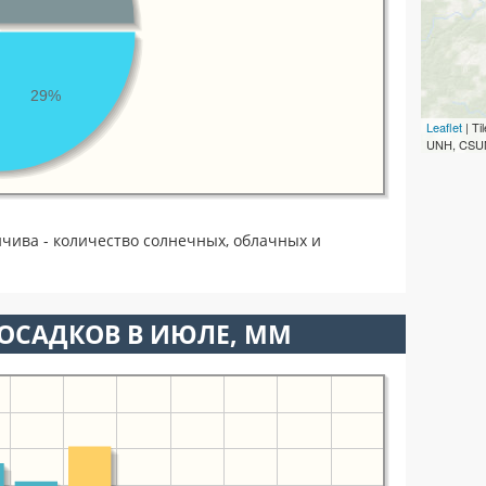
29%
Leaflet
| T
UNH, CSUM
чива - количество солнечных, облачных и
ОСАДКОВ В ИЮЛЕ, ММ