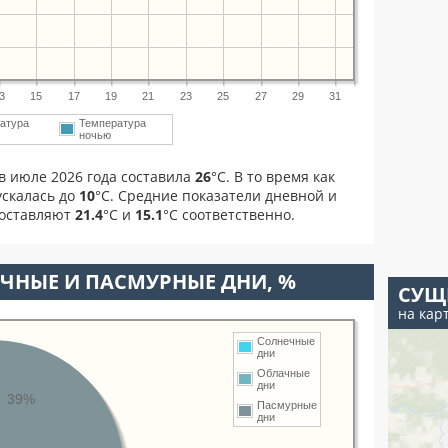
3
15
17
19
21
23
25
27
29
31
атура
Температура
ночью
в июле 2026 года составила
26
°С. В то время как
скалась до
10
°C. Средние показатели дневной и
составляют
21.4
°С и
15.1
°С соответственно.
ЧНЫЕ И ПАСМУРНЫЕ ДНИ, %
СУЩ
на кар
Солнечные
дни
Облачные
дни
39%
Пасмурные
дни