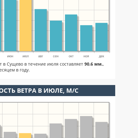
июн
июл
авг
сен
окт
ноя
дек
ет в Сущево в течение июля составляет
90.6 мм.
,
сяцем в году.
ОСТЬ ВЕТРА В ИЮЛЕ, М/С