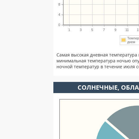
8
4
0
1
3
5
7
9
11
1
Темпер
днем
Самая высокая дневная температура 
минимальная температура ночью опу
ночной температур в течение июля 
CОЛНЕЧНЫЕ, ОБЛА