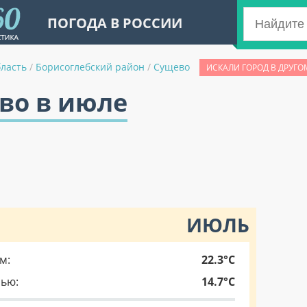
ПОГОДА В РОССИИ
бласть
/
Борисоглебский район
/
Сущево
ИСКАЛИ ГОРОД В ДРУГО
во в июле
ИЮЛЬ
м:
22.3°C
чью:
14.7°C