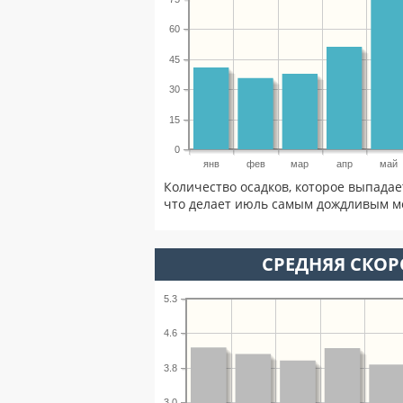
60
45
30
15
0
янв
фев
мар
апр
май
Количество осадков, которое выпада
что делает июль самым дождливым ме
СРЕДНЯЯ СКОР
5.3
4.6
3.8
3.0