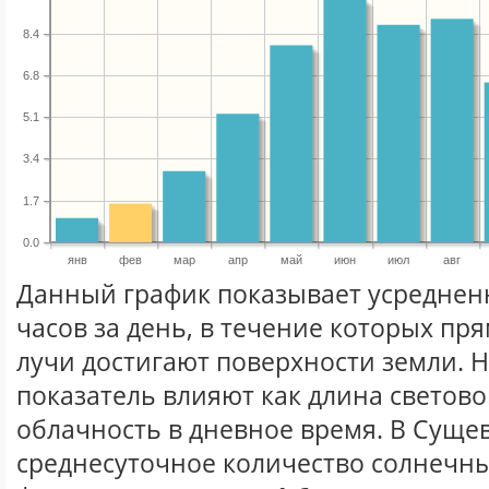
8.4
6.8
5.1
3.4
1.7
0.0
янв
фев
мар
апр
май
июн
июл
авг
Данный график показывает усреднен
часов за день, в течение которых п
лучи достигают поверхности земли. 
показатель влияют как длина световог
облачность в дневное время. В Суще
среднесуточное количество солнечны