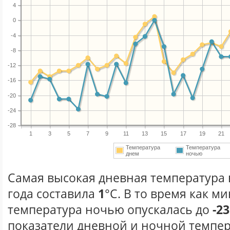
4
0
-4
-8
-12
-16
-20
-24
-28
1
3
5
7
9
11
13
15
17
19
21
Температура
Температура
днем
ночью
Самая высокая дневная температура 
года составила
1
°С. В то время как 
температура ночью опускалась до
-23
показатели дневной и ночной темпер