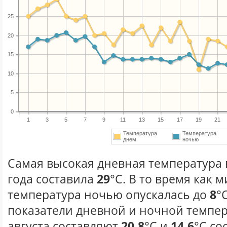
25
20
15
10
5
0
1
3
5
7
9
11
13
15
17
19
21
Температура
Температура
днем
ночью
Самая высокая дневная температура в
года составила
29
°С. В то время как
температура ночью опускалась до
8
°
показатели дневной и ночной темпер
августа составляют
20.8
°С и
14.6
°С со