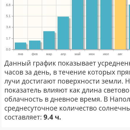
6.8
5.1
3.4
1.7
0.0
янв
фев
мар
апр
май
июн
июл
авг
Данный график показывает усреднен
часов за день, в течение которых п
лучи достигают поверхности земли. 
показатель влияют как длина световог
облачность в дневное время. В Напо
среднесуточное количество солнечных
составляет:
9.4 ч.