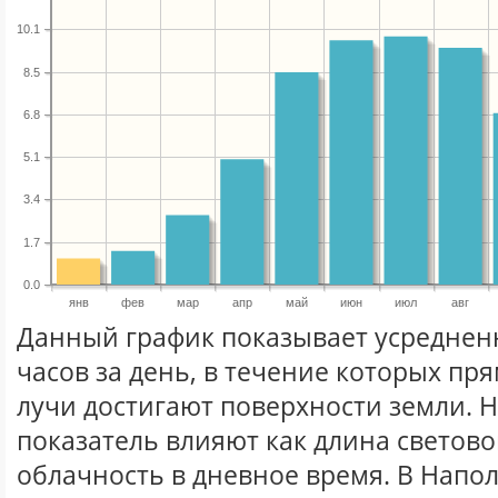
10.1
8.5
6.8
5.1
3.4
1.7
0.0
янв
фев
мар
апр
май
июн
июл
авг
Данный график показывает усреднен
часов за день, в течение которых п
лучи достигают поверхности земли. 
показатель влияют как длина световог
облачность в дневное время. В Напо