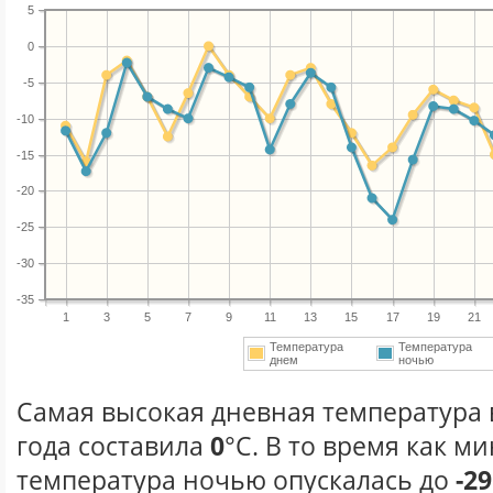
5
0
-5
-10
-15
-20
-25
-30
-35
1
3
5
7
9
11
13
15
17
19
21
Температура
Температура
днем
ночью
Самая высокая дневная температура 
года составила
0
°С. В то время как 
температура ночью опускалась до
-29