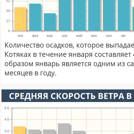
51
34
17
0
янв
фев
мар
апр
май
июн
июл
авг
Количество осадков, которое выпада
Котяках в течение января составляет
образом январь является одним из с
месяцев в году.
СРЕДНЯЯ СКОРОСТЬ ВЕТРА В 
5.6
4.8
4.0