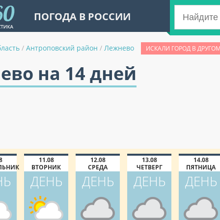
ПОГОДА В РОССИИ
бласть
/
Антроповский район
/
Лежнево
ИСКАЛИ ГОРОД В ДРУГО
ево на 14 дней
8
11.08
12.08
13.08
14.08
ЛЬНИК
ВТОРНИК
СРЕДА
ЧЕТВЕРГ
ПЯТНИЦА
НЬ
ДЕНЬ
ДЕНЬ
ДЕНЬ
ДЕНЬ