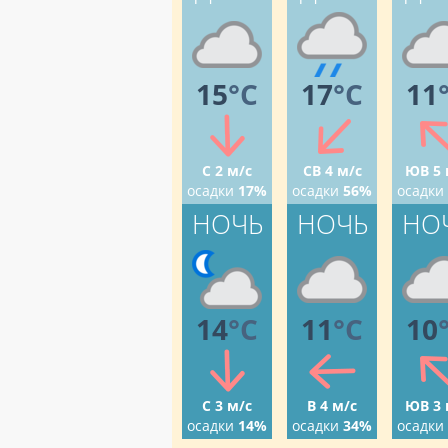
15
°C
17
°C
11
С 2 м/с
СВ 4 м/с
ЮВ 5 
осадки
17%
осадки
56%
осадки
НОЧЬ
НОЧЬ
НО
14
°C
11
°C
10
С 3 м/с
В 4 м/с
ЮВ 3 
осадки
14%
осадки
34%
осадки