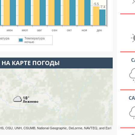
-5.5
-7.4
июн
июл
авг
сен
окт
ноя
дек
ратура
Температура
ночью
С
 НА КАРТЕ ПОГОДЫ
С
HS, OSU, UNH, CSUMB, National Geographic, DeLorme, NAVTEQ, and Esri