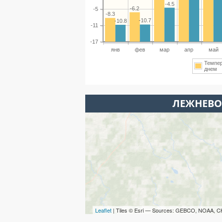
-4.5
-6.2
-5
-8.3
-10.7
-10.8
-11
-17
янв
фев
мар
апр
май
Темпе
днем
ЛЕЖНЕВО
Leaflet
| Tiles © Esri — Sources: GEBCO, NOAA, C