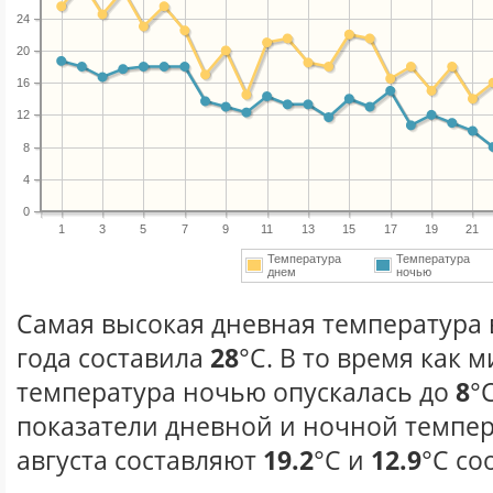
24
20
16
12
8
4
0
1
3
5
7
9
11
13
15
17
19
21
Температура
Температура
днем
ночью
Самая высокая дневная температура в
года составила
28
°С. В то время как
температура ночью опускалась до
8
°
показатели дневной и ночной темпер
августа составляют
19.2
°С и
12.9
°С со