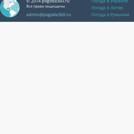
© 2014 pogoda360.ru
Погода в Украине
Все права защищены
Погода в Литве
admin@pogoda360.ru
Погода в Румынии