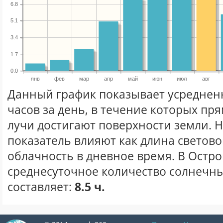
6.8
5.1
3.4
1.7
0.0
янв
фев
мар
апр
май
июн
июл
авг
Данный график показывает усреднен
часов за день, в течение которых п
лучи достигают поверхности земли. 
показатель влияют как длина световог
облачность в дневное время. В Остр
среднесуточное количество солнечных
составляет:
8.5 ч.