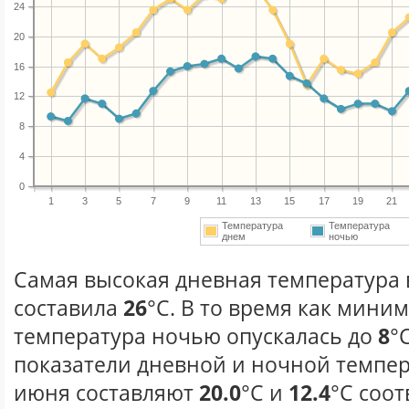
24
20
16
12
8
4
0
1
3
5
7
9
11
13
15
17
19
21
Температура
Температура
днем
ночью
Самая высокая дневная температура 
составила
26
°С. В то время как мини
температура ночью опускалась до
8
°
показатели дневной и ночной темпер
июня составляют
20.0
°С и
12.4
°С соот