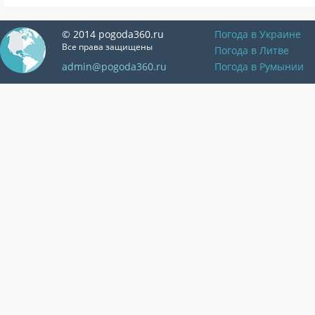
© 2014 pogoda360.ru
Погода в Украине
Все права защищены
Погода в Литве
admin@pogoda360.ru
Погода в Румынии