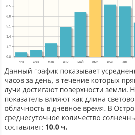
8.5
6.8
5.1
3.4
1.7
0.0
янв
фев
мар
апр
май
июн
июл
авг
Данный график показывает усреднен
часов за день, в течение которых п
лучи достигают поверхности земли. 
показатель влияют как длина световог
облачность в дневное время. В Остр
среднесуточное количество солнечны
составляет:
10.0 ч.