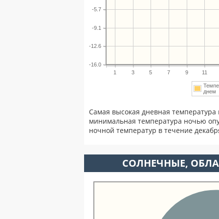
-5.7
-9.1
-12.6
-16.0
1
3
5
7
9
11
Темпе
дне
Самая высокая дневная температура 
минимальная температура ночью опу
ночной температур в течение декаб
CОЛНЕЧНЫЕ, ОБЛА