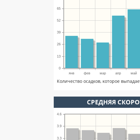
65
52
39
26
13
0
янв
фев
мар
апр
май
Количество осадков, которое выпада
СРЕДНЯЯ СКОРОС
4.6
3.9
3.3