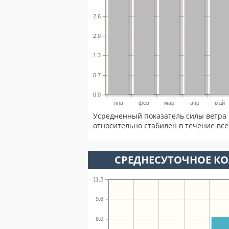
2.6
2.0
1.3
0.7
0.0
янв
фев
мар
апр
май
Усредненный показатель силы ветра 
относительно стабилен в течение всег
СРЕДНЕСУТОЧНОЕ К
11.2
9.6
8.0