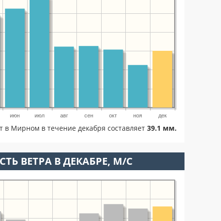
июн
июл
авг
сен
окт
ноя
дек
ет в Мирном в течение декабря составляет
39.1 мм.
ТЬ ВЕТРА В ДЕКАБРЕ, М/С