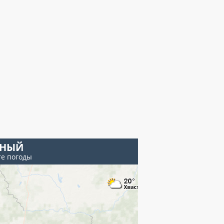
НЫЙ
те погоды