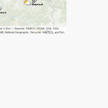
iles © Esri — Sources: GEBCO, NOAA, CHS, OSU,
B, National Geographic, DeLorme, NAVTEQ, and Esri