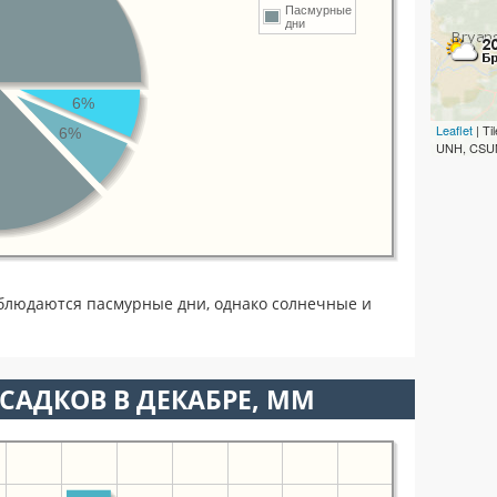
Пасмурные
дни
6%
Leaflet
| T
6%
UNH, CSUM
блюдаются пасмурные дни, однако солнечные и
САДКОВ В ДЕКАБРЕ, ММ