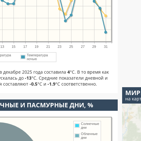
13
15
17
19
21
23
25
27
29
31
ратура
Температура
м
ночью
в декабре 2025 года составила
4
°С. В то время как
скалась до
-13
°C. Средние показатели дневной и
ря составляют
-0.5
°С и
-1.9
°С соответственно.
МИР
на кар
ЧНЫЕ И ПАСМУРНЫЕ ДНИ, %
Солнечные
дни
Облачные
дни