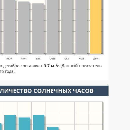
июн
июл
авг
сен
окт
ноя
дек
в декабре составляет
3.7 м./с.
Данный показатель
о года.
ОЛИЧЕСТВО СОЛНЕЧНЫХ ЧАСОВ