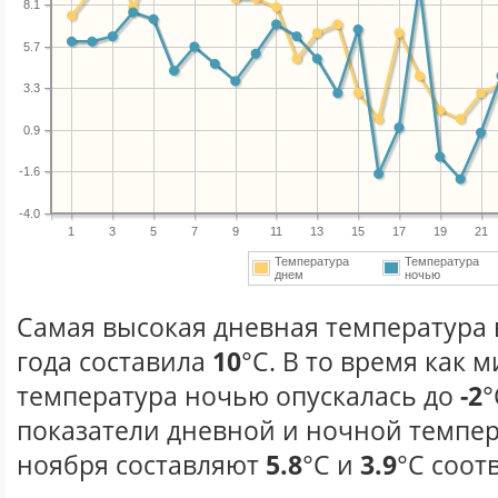
8.1
5.7
3.3
0.9
-1.6
-4.0
1
3
5
7
9
11
13
15
17
19
21
Температура
Температура
днем
ночью
Самая высокая дневная температура 
года составила
10
°С. В то время как
температура ночью опускалась до
-2
°
показатели дневной и ночной темпер
ноября составляют
5.8
°С и
3.9
°С соот