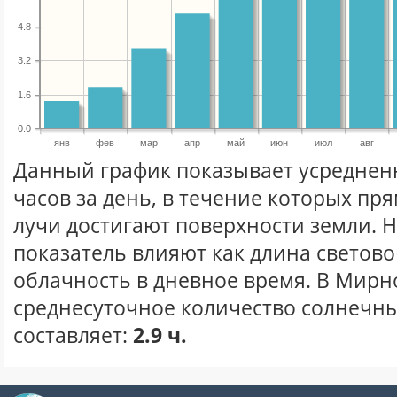
4.8
3.2
1.6
0.0
янв
фев
мар
апр
май
июн
июл
авг
Данный график показывает усреднен
часов за день, в течение которых п
лучи достигают поверхности земли. 
показатель влияют как длина световог
облачность в дневное время. В Мир
среднесуточное количество солнечны
составляет:
2.9 ч.