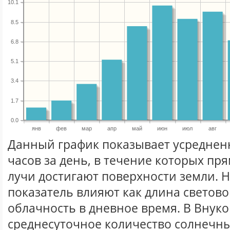
10.1
8.5
6.8
5.1
3.4
1.7
0.0
янв
фев
мар
апр
май
июн
июл
авг
Данный график показывает усреднен
часов за день, в течение которых п
лучи достигают поверхности земли. 
показатель влияют как длина световог
облачность в дневное время. В Внук
среднесуточное количество солнечны