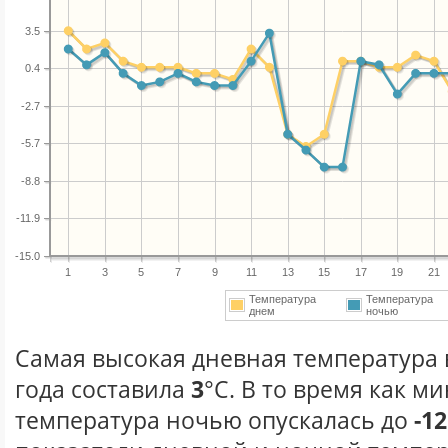
3.5
0.4
-2.7
-5.7
-8.8
-11.9
-15.0
1
3
5
7
9
11
13
15
17
19
21
Температура
Температура
днем
ночью
Самая высокая дневная температура 
года составила
3
°С. В то время как 
температура ночью опускалась до
-12