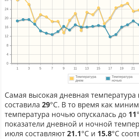
24
20
16
12
8
4
0
1
3
5
7
9
11
13
15
17
19
21
Температура
Температура
днем
ночью
Самая высокая дневная температура 
составила
29
°С. В то время как мини
температура ночью опускалась до
11
показатели дневной и ночной темпер
июля составляют
21.1
°С и
15.8
°С соот