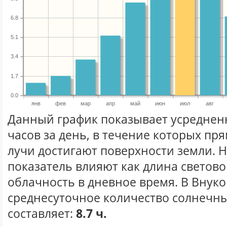
6.8
5.1
3.4
1.7
0.0
янв
фев
мар
апр
май
июн
июл
авг
Данный график показывает усреднен
часов за день, в течение которых п
лучи достигают поверхности земли. 
показатель влияют как длина световог
облачность в дневное время. В Внук
среднесуточное количество солнечны
составляет:
8.7 ч.