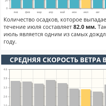
14
0
янв
фев
мар
апр
май
июн
июл
авг
Количество осадков, которое выпадае
течение июля составляет
82.0 мм.
Та
июль является одним из самых дождл
году.
СРЕДНЯЯ СКОРОСТЬ ВЕТРА 
4.6
3.9
3.3
2.6
2.0