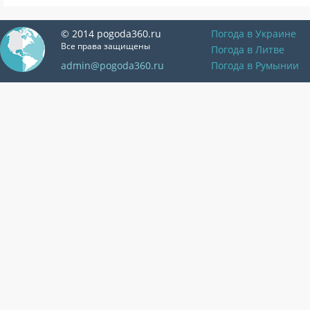
© 2014 pogoda360.ru
Погода в Украине
Все права защищены
Погода в Литве
admin@pogoda360.ru
Погода в Румынии