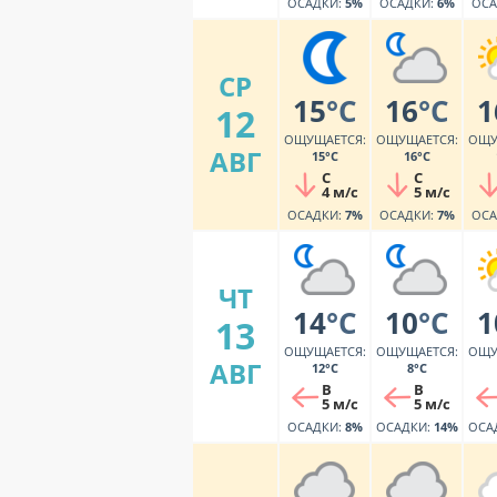
ОСАДКИ:
5%
ОСАДКИ:
6%
ОСА
СР
15
°C
16
°C
1
12
ОЩУЩАЕТСЯ:
ОЩУЩАЕТСЯ:
ОЩУ
АВГ
15°C
16°C
С
С
4 м/с
5 м/с
ОСАДКИ:
7%
ОСАДКИ:
7%
ОСА
ЧТ
14
°C
10
°C
1
13
ОЩУЩАЕТСЯ:
ОЩУЩАЕТСЯ:
ОЩУ
АВГ
12°C
8°C
В
В
5 м/с
5 м/с
ОСАДКИ:
8%
ОСАДКИ:
14%
ОСА