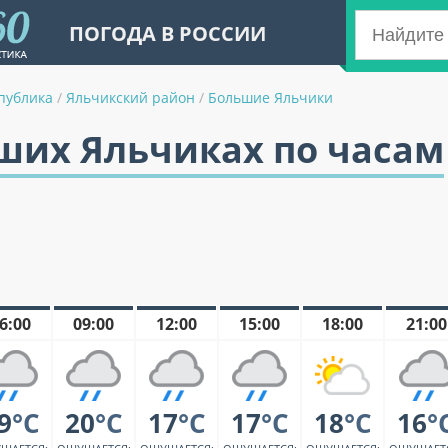
ПОГОДА В РОССИИ
публика
/
Яльчикский район
/
Большие Яльчики
ших Яльчиках по часам
6:00
09:00
12:00
15:00
18:00
21:00
9
°C
20
°C
17
°C
17
°C
18
°C
16
°