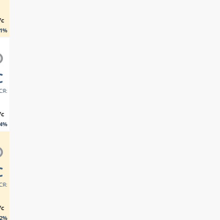
/с
11%
C
СЯ:
/с
14%
C
СЯ:
/с
12%