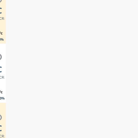
C
СЯ:
/с
4%
C
СЯ:
/с
40%
C
СЯ: