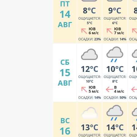
ПТ
8
°C
9
°C
14
ОЩУЩАЕТСЯ:
ОЩУЩАЕТСЯ:
ОЩУ
АВГ
5°C
6°C
ЮВ
ЮВ
6 м/с
7 м/с
ОСАДКИ:
23%
ОСАДКИ:
14%
ОСА
СБ
12
°C
10
°C
1
15
ОЩУЩАЕТСЯ:
ОЩУЩАЕТСЯ:
ОЩУ
АВГ
10°C
8°C
ЮВ
В
5 м/с
4 м/с
ОСАДКИ:
14%
ОСАДКИ:
50%
ОСА
ВС
13
°C
14
°C
1
16
ОЩУЩАЕТСЯ:
ОЩУЩАЕТСЯ:
ОЩУ