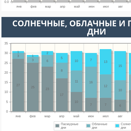
0.0
янв
фев
мар
апр
май
июн
июл
авг
CОЛНЕЧНЫЕ, ОБЛАЧНЫЕ И
ДНИ
35
1
30
2
3
1
5
3
7
6
10
13
25
15
8
20
11
15
16
27
12
25
23
10
10
17
5
10
7
7
6
0
янв
фев
мар
апр
май
июн
июл
авг
Пасмурные
Облачные
Солне
дни
дни
дни