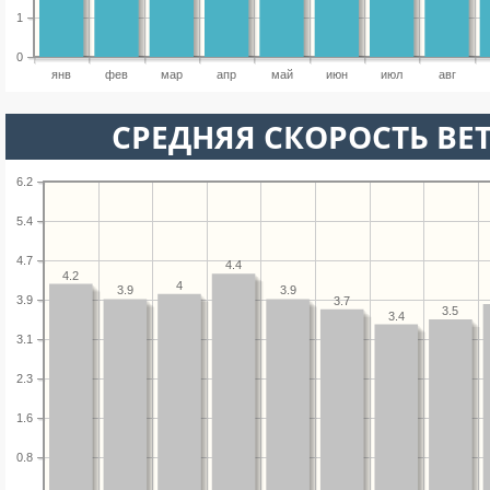
1
0
янв
фев
мар
апр
май
июн
июл
авг
СРЕДНЯЯ СКОРОСТЬ ВЕТ
6.2
5.4
4.7
4.4
4.2
4
3.9
3.9
3.9
3.7
3.5
3.4
3.1
2.3
1.6
0.8