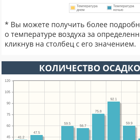
Температура
Температура
днем
ночью
* Вы можете получить более подро
о температуре воздуха за определен
кликнув на столбец с его значением.
КОЛИЧЕСТВО ОСАДКО
120
105
92.1
90
75.8
75
59.9
59.5
56.7
60
47.5
45
41.2