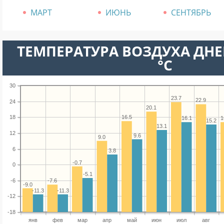
МАРТ
ИЮНЬ
СЕНТЯБРЬ
ТЕМПЕРАТУРА ВОЗДУХА ДНЕ
°C
30
23.7
22.9
24
20.1
16.5
18
16.1
1
15.2
13.1
12
9.6
9.0
6
3.8
-0.7
0
-5.1
-6
-7.6
-9.0
-11.3
-11.3
-12
-18
янв
фев
мар
апр
май
июн
июл
авг