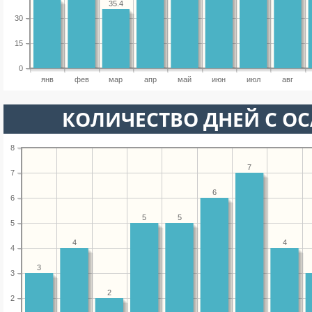
35.4
30
15
0
янв
фев
мар
апр
май
июн
июл
авг
КОЛИЧЕСТВО ДНЕЙ С О
8
7
7
6
6
5
5
5
4
4
4
3
3
2
2