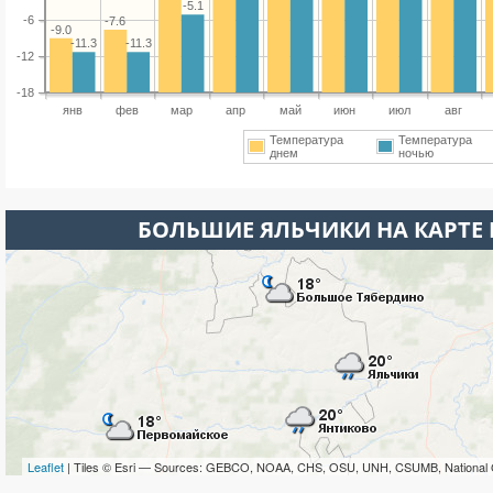
-5.1
-6
-7.6
-9.0
-11.3
-11.3
-12
-18
янв
фев
мар
апр
май
июн
июл
авг
Температура
Температура
днем
ночью
БОЛЬШИЕ ЯЛЬЧИКИ НА КАРТЕ
Leaflet
| Tiles © Esri — Sources: GEBCO, NOAA, CHS, OSU, UNH, CSUMB, National 