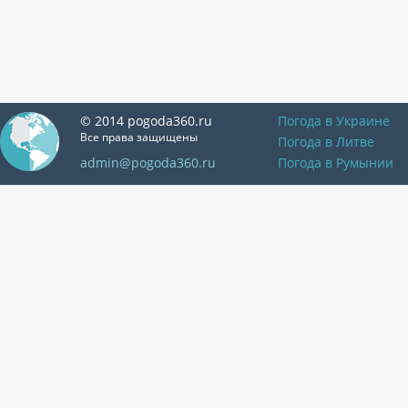
© 2014 pogoda360.ru
Погода в Украине
Все права защищены
Погода в Литве
admin@pogoda360.ru
Погода в Румынии