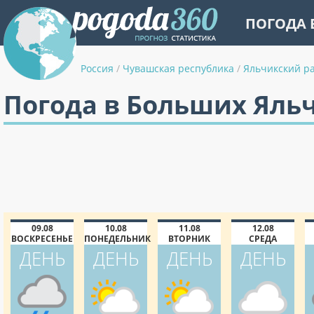
ПОГОДА 
Россия
/
Чувашская республика
/
Яльчикский р
Погода в Больших Яльч
09.08
10.08
11.08
12.08
ВОСКРЕСЕНЬЕ
ПОНЕДЕЛЬНИК
ВТОРНИК
СРЕДА
ДЕНЬ
ДЕНЬ
ДЕНЬ
ДЕНЬ