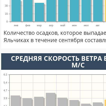
30
15
0
янв
фев
мар
апр
май
июн
июл
авг
Количество осадков, которое выпада
Яльчиках в течение сентября состав
СРЕДНЯЯ СКОРОСТЬ ВЕТРА В
М/С
6.2
5.4
4.7
3.9