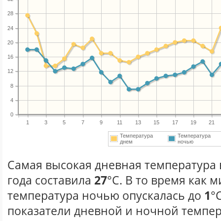
28
24
20
16
12
8
4
0
1
3
5
7
9
11
13
15
17
19
21
Температура
Температура
днем
ночью
Самая высокая дневная температура 
года составила
27
°С. В то время как
температура ночью опускалась до
1
°
показатели дневной и ночной темпер