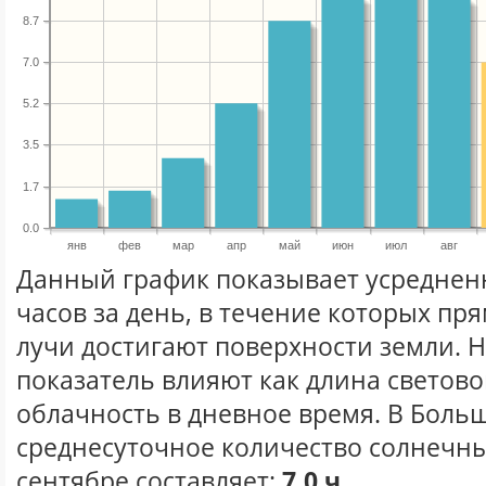
8.7
7.0
5.2
3.5
1.7
0.0
янв
фев
мар
апр
май
июн
июл
авг
Данный график показывает усреднен
часов за день, в течение которых п
лучи достигают поверхности земли. 
показатель влияют как длина световог
облачность в дневное время. В Боль
среднесуточное количество солнечны
сентябре составляет:
7.0 ч.