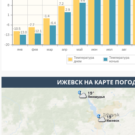
9.6
7.2
8
2.9
1
-1.4
-6.4
-7.7
-6
-10.5
-12.1
-13.0
-13
-20
янв
фев
мар
апр
май
июн
июл
авг
Температура
Температура
днем
ночью
ИЖЕВСК НА КАРТЕ ПОГО