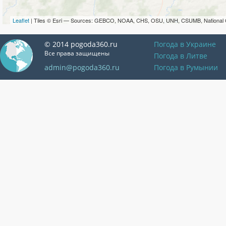
Leaflet
| Tiles © Esri — Sources: GEBCO, NOAA, CHS, OSU, UNH, CSUMB, National 
© 2014 pogoda360.ru
Погода в Украине
Все права защищены
Погода в Литве
admin@pogoda360.ru
Погода в Румынии