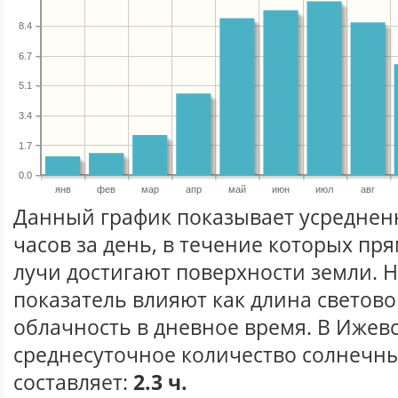
8.4
6.7
5.1
3.4
1.7
0.0
янв
фев
мар
апр
май
июн
июл
авг
Данный график показывает усреднен
часов за день, в течение которых п
лучи достигают поверхности земли. 
показатель влияют как длина световог
облачность в дневное время. В Ижев
среднесуточное количество солнечны
составляет:
2.3 ч.