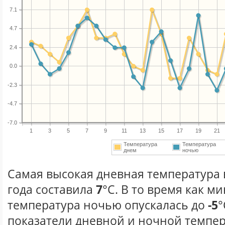
7.1
4.7
2.4
0.0
-2.3
-4.7
-7.0
1
3
5
7
9
11
13
15
17
19
21
Температура
Температура
днем
ночью
Самая высокая дневная температура 
года составила
7
°С. В то время как 
температура ночью опускалась до
-5
°
показатели дневной и ночной темпер