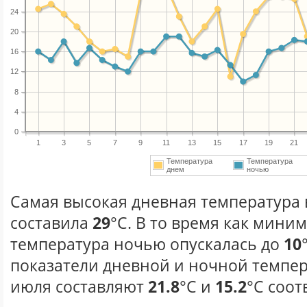
24
20
16
12
8
4
0
1
3
5
7
9
11
13
15
17
19
21
Температура
Температура
днем
ночью
Самая высокая дневная температура 
составила
29
°С. В то время как мини
температура ночью опускалась до
10
показатели дневной и ночной темпер
июля составляют
21.8
°С и
15.2
°С соот