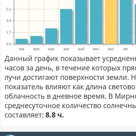
5.1
3.4
1.7
0.0
янв
фев
мар
апр
май
июн
июл
авг
Данный график показывает усреднен
часов за день, в течение которых п
лучи достигают поверхности земли. 
показатель влияют как длина световог
облачность в дневное время. В Мир
среднесуточное количество солнечны
составляет:
8.8 ч.