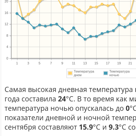
20
16
12
8
4
0
1
3
5
7
9
11
13
15
17
19
21
Температура
Температура
днем
ночью
Самая высокая дневная температура 
года составила
24
°С. В то время как
температура ночью опускалась до
0
°
показатели дневной и ночной темпер
сентября составляют
15.9
°С и
9.3
°С с