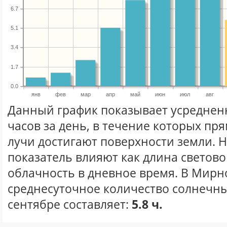
6.7
5.1
3.4
1.7
0.0
янв
фев
мар
апр
май
июн
июл
авг
Данный график показывает усреднен
часов за день, в течение которых п
лучи достигают поверхности земли. 
показатель влияют как длина световог
облачность в дневное время. В Мир
среднесуточное количество солнечны
сентябре составляет:
5.8 ч.