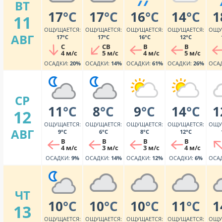
ВТ
17
°C
17
°C
16
°C
14
°C
1
11
ОЩУЩАЕТСЯ:
ОЩУЩАЕТСЯ:
ОЩУЩАЕТСЯ:
ОЩУЩАЕТСЯ:
ОЩУ
АВГ
17°C
17°C
16°C
12°C
С
СВ
В
В
4 м/с
5 м/с
4 м/с
5 м/с
ОСАДКИ:
20%
ОСАДКИ:
14%
ОСАДКИ:
61%
ОСАДКИ:
26%
ОСА
СР
11
°C
8
°C
9
°C
14
°C
1
12
ОЩУЩАЕТСЯ:
ОЩУЩАЕТСЯ:
ОЩУЩАЕТСЯ:
ОЩУЩАЕТСЯ:
ОЩУ
АВГ
9°C
6°C
8°C
12°C
В
В
В
В
4 м/с
3 м/с
3 м/с
4 м/с
ОСАДКИ:
9%
ОСАДКИ:
14%
ОСАДКИ:
12%
ОСАДКИ:
6%
ОСА
ЧТ
10
°C
10
°C
10
°C
11
°C
1
13
ОЩУЩАЕТСЯ:
ОЩУЩАЕТСЯ:
ОЩУЩАЕТСЯ:
ОЩУЩАЕТСЯ:
ОЩУ