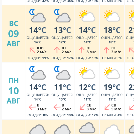
ОСАДКИ:
42%
ОСАДКИ:
34%
ОСАДКИ:
16%
ОСАДКИ:
5%
ОСА
ВС
14
°C
13
°C
14
°C
18
°C
2
09
ОЩУЩАЕТСЯ:
ОЩУЩАЕТСЯ:
ОЩУЩАЕТСЯ:
ОЩУЩАЕТСЯ:
ОЩУ
АВГ
14°C
12°C
14°C
18°C
ЮВ
Ю
Ю
Ю
2 м/с
2 м/с
3 м/с
3 м/с
ОСАДКИ:
19%
ОСАДКИ:
17%
ОСАДКИ:
10%
ОСАДКИ:
3%
ОСА
ПН
14
°C
11
°C
12
°C
19
°C
2
10
ОЩУЩАЕТСЯ:
ОЩУЩАЕТСЯ:
ОЩУЩАЕТСЯ:
ОЩУЩАЕТСЯ:
ОЩУ
АВГ
14°C
10°C
11°C
19°C
В
В
СВ
СВ
3 м/с
2 м/с
3 м/с
5 м/с
ОСАДКИ:
8%
ОСАДКИ:
10%
ОСАДКИ:
12%
ОСАДКИ:
4%
ОСА