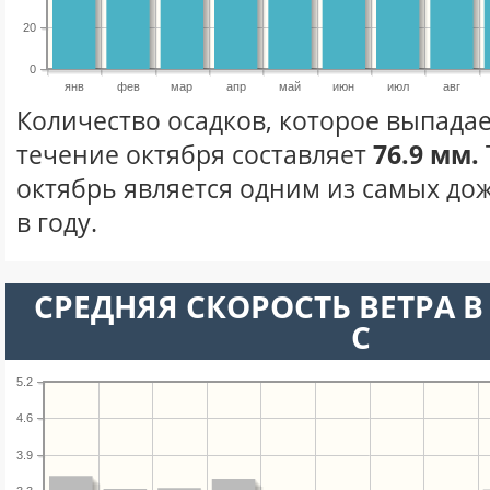
20
0
янв
фев
мар
апр
май
июн
июл
авг
Количество осадков, которое выпадае
течение октября составляет
76.9 мм.
октябрь является одним из самых до
в году.
СРЕДНЯЯ СКОРОСТЬ ВЕТРА В 
С
5.2
4.6
3.9