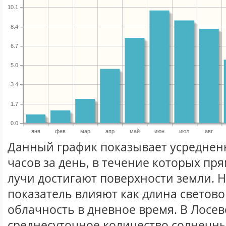
10.1
8.4
6.7
5.0
3.4
1.7
0.0
янв
фев
мар
апр
май
июн
июл
авг
Данный график показывает усреднен
часов за день, в течение которых п
лучи достигают поверхности земли. 
показатель влияют как длина световог
облачность в дневное время. В Лосев
среднесуточное количество солнечны