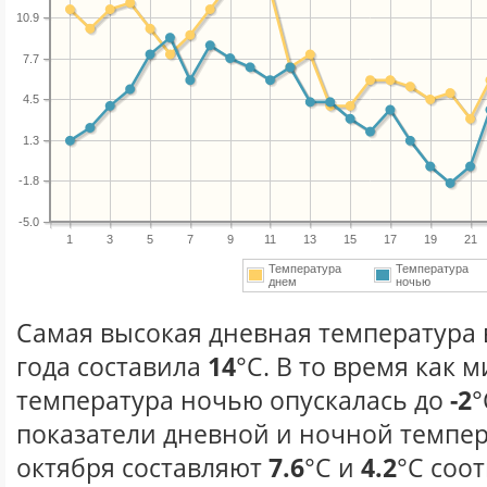
10.9
7.7
4.5
1.3
-1.8
-5.0
1
3
5
7
9
11
13
15
17
19
21
Температура
Температура
днем
ночью
Самая высокая дневная температура 
года составила
14
°С. В то время как
температура ночью опускалась до
-2
°
показатели дневной и ночной темпер
октября составляют
7.6
°С и
4.2
°С соо