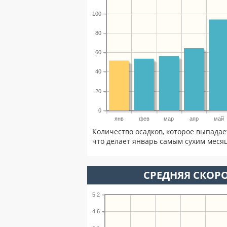
100
80
60
40
20
0
янв
фев
мар
апр
май
Количество осадков, которое выпадае
что делает январь самым сухим месяц
СРЕДНЯЯ СКОРО
5.2
4.6