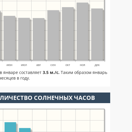
июн
июл
авг
сен
окт
ноя
дек
в январе составляет
3.5 м./с.
Таким образом январь
есяцев в году.
ОЛИЧЕСТВО СОЛНЕЧНЫХ ЧАСОВ