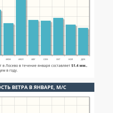
июн
июл
авг
сен
окт
ноя
дек
т в Лосево в течение января составляет
51.4 мм.
,
ем в году.
СТЬ ВЕТРА В ЯНВАРЕ, М/С