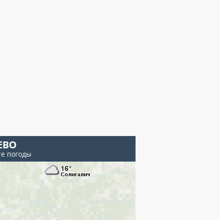
ЕВО
те погоды