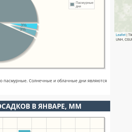
Пасмурные
дни
3%
3%
Leaflet
| T
UNH, CSUM
во пасмурные. Солнечные и облачные дни являются
САДКОВ В ЯНВАРЕ, ММ