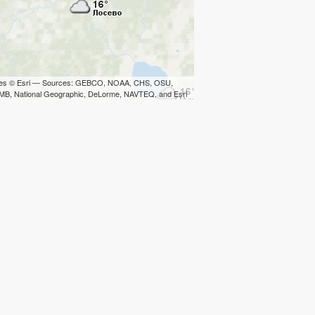
iles © Esri — Sources: GEBCO, NOAA, CHS, OSU,
B, National Geographic, DeLorme, NAVTEQ, and Esri