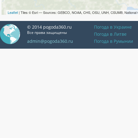
Leaflet
| Tiles © Esri — Sources: GEBCO, NOAA, CHS, OSU, UNH, CSUMB, National 
© 2014 pogoda360.ru
Погода в Украине
Все права защищены
Погода в Литве
admin@pogoda360.ru
Погода в Румынии