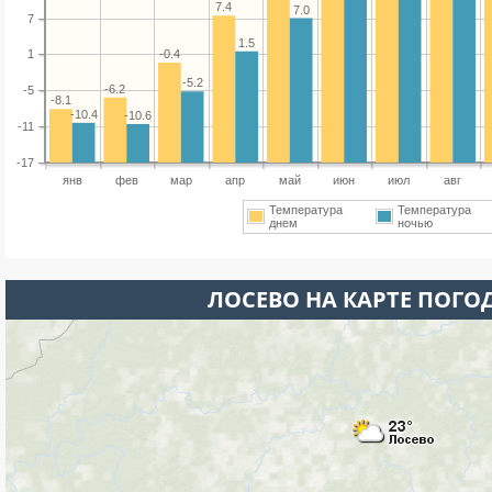
7.4
7.0
7
1.5
-0.4
1
-5.2
-6.2
-5
-8.1
-10.4
-10.6
-11
-17
янв
фев
мар
апр
май
июн
июл
авг
Температура
Температура
днем
ночью
ЛОСЕВО НА КАРТЕ ПОГО