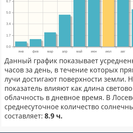
6.7
5.0
3.4
1.7
0.0
янв
фев
мар
апр
май
июн
июл
авг
Данный график показывает усреднен
часов за день, в течение которых п
лучи достигают поверхности земли. 
показатель влияют как длина световог
облачность в дневное время. В Лосев
среднесуточное количество солнечны
составляет:
8.9 ч.