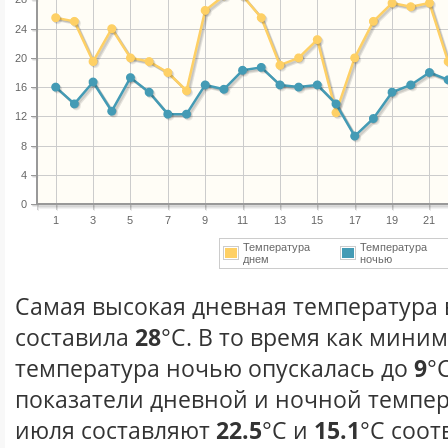
24
20
16
12
8
4
0
1
3
5
7
9
11
13
15
17
19
21
Температура
Температура
днем
ночью
Самая высокая дневная температура 
составила
28
°С. В то время как мини
температура ночью опускалась до
9
°
показатели дневной и ночной темпер
июля составляют
22.5
°С и
15.1
°С соот