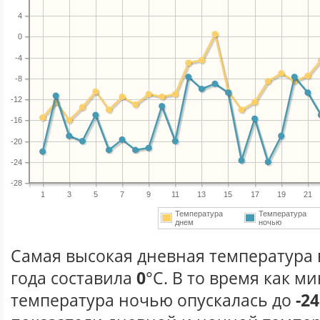
4
0
-4
-8
-12
-16
-20
-24
-28
1
3
5
7
9
11
13
15
17
19
21
Температура
Температура
днем
ночью
Самая высокая дневная температура 
года составила
0
°С. В то время как 
температура ночью опускалась до
-24