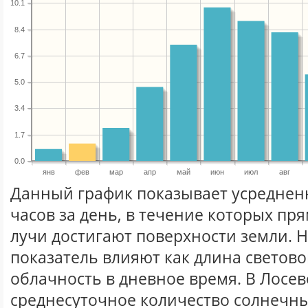
10.1
8.4
6.7
5.0
3.4
1.7
0.0
янв
фев
мар
апр
май
июн
июл
авг
Данный график показывает усреднен
часов за день, в течение которых п
лучи достигают поверхности земли. 
показатель влияют как длина световог
облачность в дневное время. В Лосев
среднесуточное количество солнечны