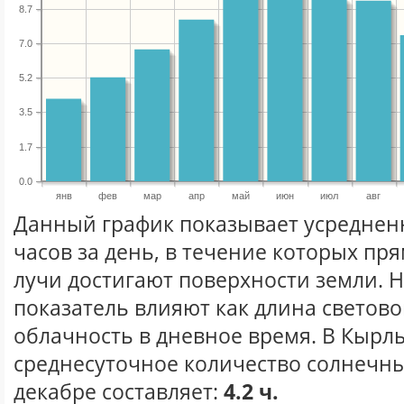
8.7
7.0
5.2
3.5
1.7
0.0
янв
фев
мар
апр
май
июн
июл
авг
Данный график показывает усреднен
часов за день, в течение которых п
лучи достигают поверхности земли. 
показатель влияют как длина световог
облачность в дневное время. В Кырл
среднесуточное количество солнечны
декабре составляет:
4.2 ч.