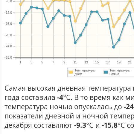
-8.0
-12.0
-16.0
-20.0
-24.0
-28.0
1
3
5
7
9
11
13
15
17
19
21
Температура
Температура
днем
ночью
Самая высокая дневная температура 
года составила
-4
°С. В то время как 
температура ночью опускалась до
-24
показатели дневной и ночной темпер
декабря составляют
-9.3
°С и
-15.8
°С с