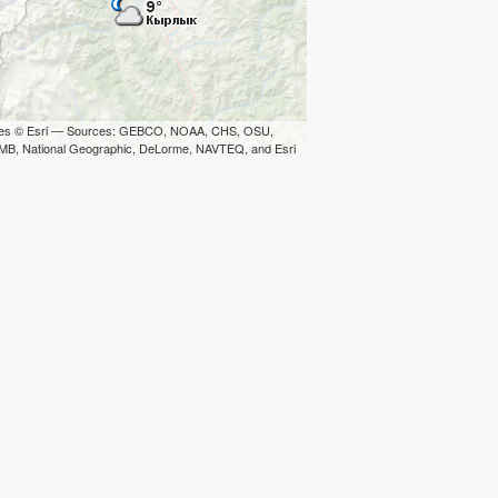
iles © Esri — Sources: GEBCO, NOAA, CHS, OSU,
B, National Geographic, DeLorme, NAVTEQ, and Esri