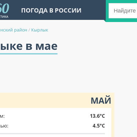
ПОГОДА В РОССИИ
анский район
/
Кырлык
ыке в мае
МАЙ
м:
13.6°C
чью:
4.5°C