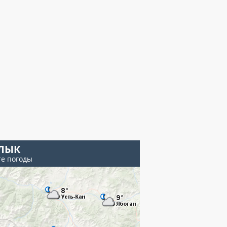
ЛЫК
те погоды