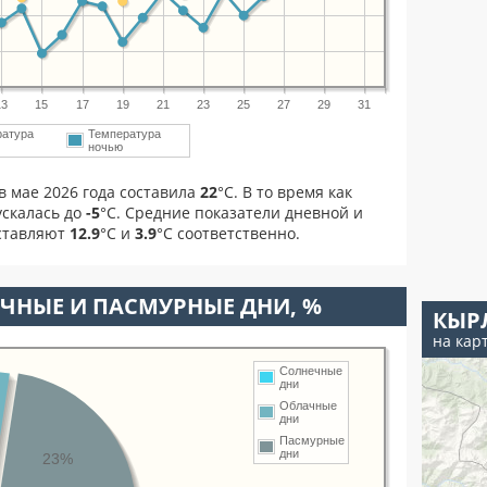
13
15
17
19
21
23
25
27
29
31
ратура
Температура
ночью
в мае 2026 года составила
22
°С. В то время как
скалась до
-5
°C. Средние показатели дневной и
оставляют
12.9
°С и
3.9
°С соответственно.
ЧНЫЕ И ПАСМУРНЫЕ ДНИ, %
КЫР
на кар
Солнечные
дни
Облачные
дни
Пасмурные
дни
23%