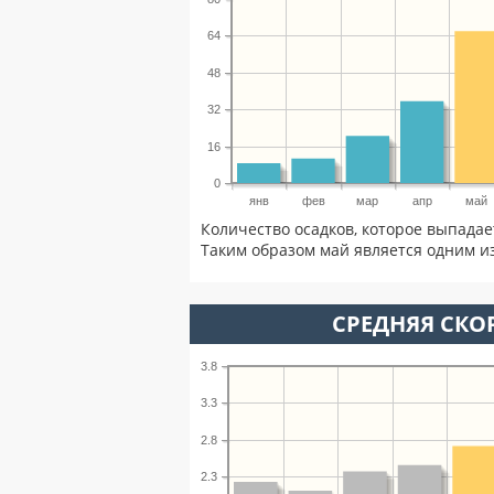
64
48
32
16
0
янв
фев
мар
апр
май
Количество осадков, которое выпадае
Таким образом май является одним из
СРЕДНЯЯ СКОР
3.8
3.3
2.8
2.3