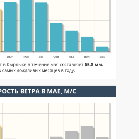
июн
июл
авг
сен
окт
ноя
дек
т в Кырлыке в течение мая составляет
65.8 мм.
 самых дождливых месяцев в году.
ОСТЬ ВЕТРА В МАЕ, М/С