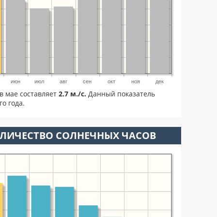
июн
июл
авг
сен
окт
ноя
дек
в мае составляет
2.7 м./с.
Данный показатель
о года.
ОЛИЧЕСТВО СОЛНЕЧНЫХ ЧАСОВ