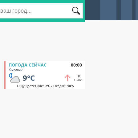
ПОГОДА СЕЙЧАС
00:00
Кырлык
9
°C
Ю
1 м/с
Ощущается как:
9°C
/ Осадки:
18%