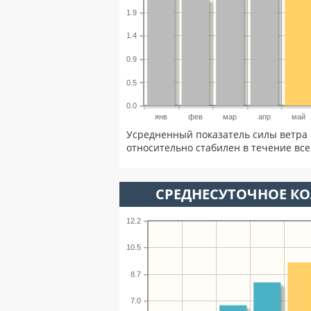
1.9
1.4
0.9
0.5
0.0
янв
фев
мар
апр
май
Усредненный показатель силы ветра 
относительно стабилен в течение всег
СРЕДНЕСУТОЧНОЕ К
12.2
10.5
8.7
7.0