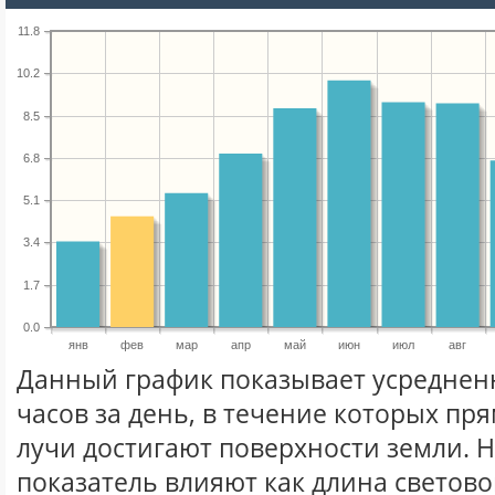
11.8
10.2
8.5
6.8
5.1
3.4
1.7
0.0
янв
фев
мар
апр
май
июн
июл
авг
Данный график показывает усреднен
часов за день, в течение которых п
лучи достигают поверхности земли. 
показатель влияют как длина световог