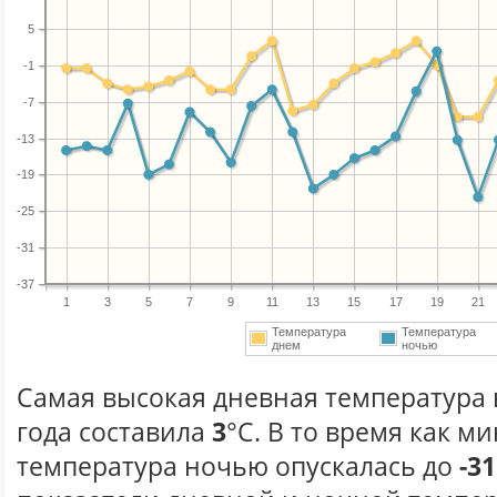
5
-1
-7
-13
-19
-25
-31
-37
1
3
5
7
9
11
13
15
17
19
21
Температура
Температура
днем
ночью
Самая высокая дневная температура 
года составила
3
°С. В то время как 
температура ночью опускалась до
-31