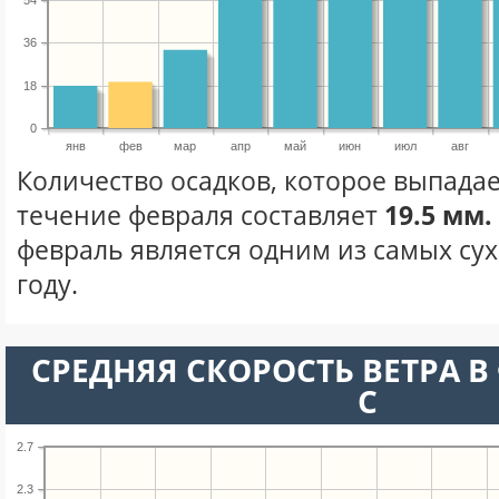
54
36
18
0
янв
фев
мар
апр
май
июн
июл
авг
Количество осадков, которое выпадае
течение февраля составляет
19.5 мм.
февраль является одним из самых сух
году.
СРЕДНЯЯ СКОРОСТЬ ВЕТРА В 
С
2.7
2.3