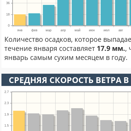
36
18
0
янв
фев
мар
апр
май
июн
июл
авг
Количество осадков, которое выпадае
течение января составляет
17.9 мм.
,
январь самым сухим месяцем в году.
СРЕДНЯЯ СКОРОСТЬ ВЕТРА В 
2.7
2.3
1.9
1.5