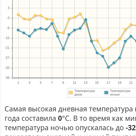
3
-3
-9
-15
-21
-27
-33
-39
1
3
5
7
9
11
13
15
17
19
21
Температура
Температура
днем
ночью
Самая высокая дневная температура 
года составила
0
°С. В то время как 
температура ночью опускалась до
-32