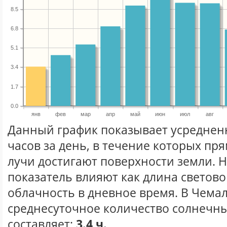
8.5
6.8
5.1
3.4
1.7
0.0
янв
фев
мар
апр
май
июн
июл
авг
Данный график показывает усреднен
часов за день, в течение которых п
лучи достигают поверхности земли. 
показатель влияют как длина световог
облачность в дневное время. В Чема
среднесуточное количество солнечны
составляет:
3.4 ч.