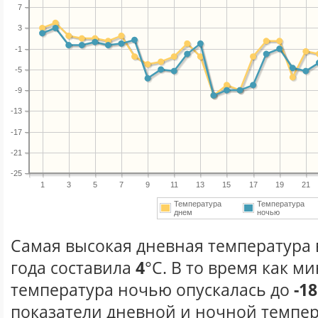
7
3
-1
-5
-9
-13
-17
-21
-25
1
3
5
7
9
11
13
15
17
19
21
Температура
Температура
днем
ночью
Самая высокая дневная температура 
года составила
4
°С. В то время как 
температура ночью опускалась до
-18
показатели дневной и ночной темпер