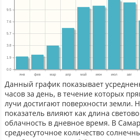
9.5
7.6
5.7
3.8
1.9
0.0
янв
фев
мар
апр
май
июн
июл
авг
Данный график показывает усреднен
часов за день, в течение которых п
лучи достигают поверхности земли. 
показатель влияют как длина световог
облачность в дневное время. В Сама
среднесуточное количество солнечны