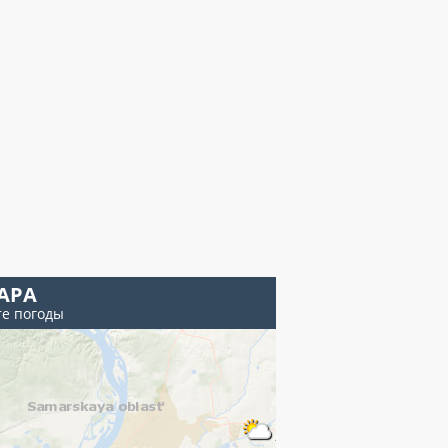
АРА
те погоды