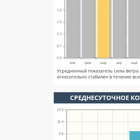
2.6
2.0
1.3
0.7
0.0
янв
фев
мар
апр
май
Усредненный показатель силы ветра 
относительно стабилен в течение всег
СРЕДНЕСУТОЧНОЕ К
13.3
11.4
9.5