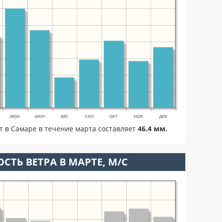
июн
июл
авг
сен
окт
ноя
дек
т в Самаре в течение марта составляет
46.4 мм.
СТЬ ВЕТРА В МАРТЕ, М/С