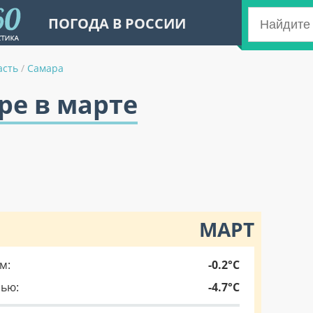
ПОГОДА В РОССИИ
асть
/
Самара
ре в марте
МАРТ
м:
-0.2°C
чью:
-4.7°C