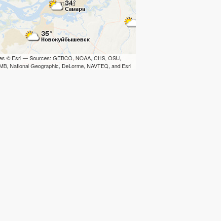
iles © Esri — Sources: GEBCO, NOAA, CHS, OSU,
B, National Geographic, DeLorme, NAVTEQ, and Esri