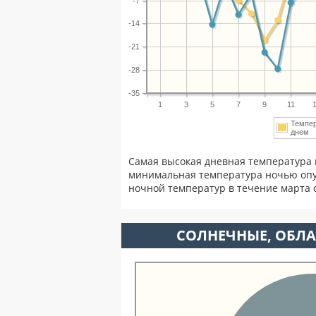
-7
-14
-21
-28
-35
1
3
5
7
9
11
Темпе
днем
Самая высокая дневная температура 
минимальная температура ночью опу
ночной температур в течение марта
CОЛНЕЧНЫЕ, ОБЛА