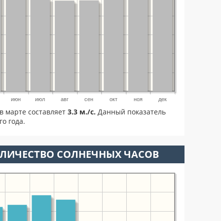
июн
июл
авг
сен
окт
ноя
дек
в марте составляет
3.3 м./с.
Данный показатель
о года.
ОЛИЧЕСТВО СОЛНЕЧНЫХ ЧАСОВ