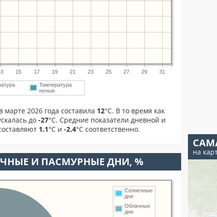
13
15
17
19
21
23
25
27
29
31
ратура
Температура
ночью
в марте 2026 года составила
12
°С. В то время как
скалась до
-27
°C. Средние показатели дневной и
 составляют
1.1
°С и
-2.4
°С соответственно.
САМ
на кар
ЧНЫЕ И ПАСМУРНЫЕ ДНИ, %
Солнечные
дни
Облачные
дни