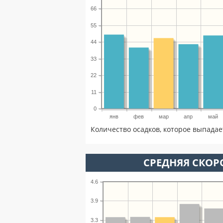
66
55
44
33
22
11
0
янв
фев
мар
апр
май
Количество осадков, которое выпадае
СРЕДНЯЯ СКОРО
4.6
3.9
3.3