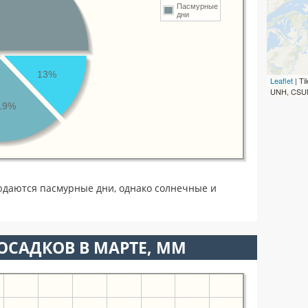
Пасмурные
дни
13%
Leaflet
| T
UNH, CSUM
19%
юдаются пасмурные дни, однако солнечные и
ОСАДКОВ В МАРТЕ, ММ