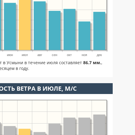
июн
июл
авг
сен
окт
ноя
дек
ет в Усмыни в течение июля составляет
86.7 мм.
,
сяцем в году.
ОСТЬ ВЕТРА В ИЮЛЕ, М/С