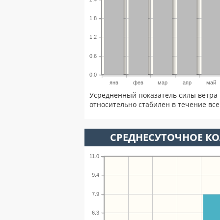
1.8
1.2
0.6
0.0
янв
фев
мар
апр
май
Усредненный показатель силы ветра 
относительно стабилен в течение всег
СРЕДНЕСУТОЧНОЕ К
11.0
9.4
7.9
6.3