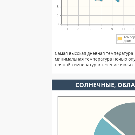
8
4
0
1
3
5
7
9
11
1
Темпер
днем
Самая высокая дневная температура 
минимальная температура ночью опу
ночной температур в течение июля 
CОЛНЕЧНЫЕ, ОБЛА