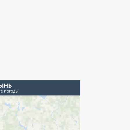
ЫНЬ
те погоды