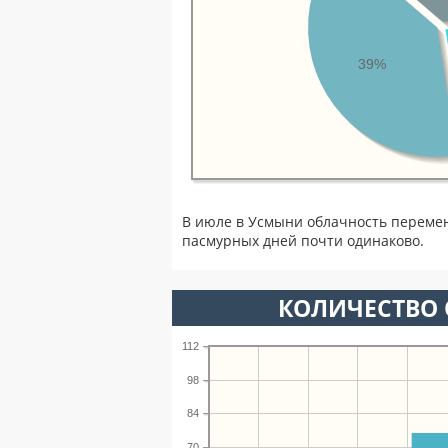
39%
В июле в Усмыни облачность перемен
пасмурных дней почти одинаково.
КОЛИЧЕСТВО 
112
98
84
70