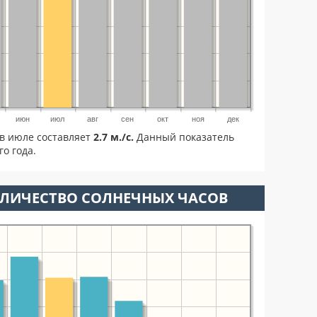
июн
июл
авг
сен
окт
ноя
дек
в июле составляет
2.7 м./с.
Данный показатель
о года.
ОЛИЧЕСТВО СОЛНЕЧНЫХ ЧАСОВ