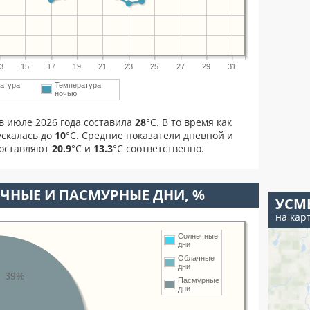
3
15
17
19
21
23
25
27
29
31
атура
Температура
ночью
в июле 2026 года составила
28
°С. В то время как
скалась до
10
°C. Средние показатели дневной и
составляют
20.9
°С и
13.3
°С соответственно.
ЧНЫЕ И ПАСМУРНЫЕ ДНИ, %
УСМ
на кар
Солнечные
дни
Облачные
дни
39%
Пасмурные
дни