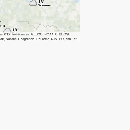
iles © Esri — Sources: GEBCO, NOAA, CHS, OSU,
B, National Geographic, DeLorme, NAVTEQ, and Esri