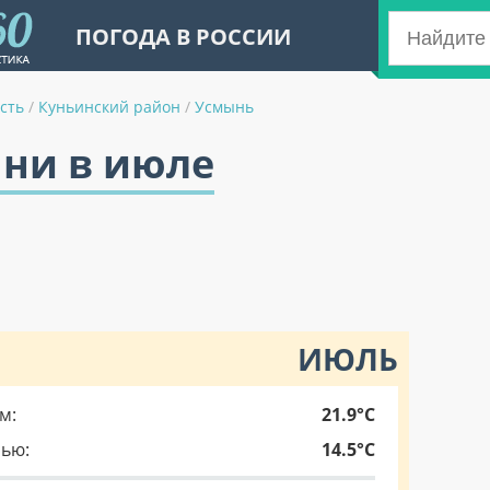
ПОГОДА В РОССИИ
сть
/
Куньинский район
/
Усмынь
ыни в июле
ИЮЛЬ
м:
21.9°C
чью:
14.5°C