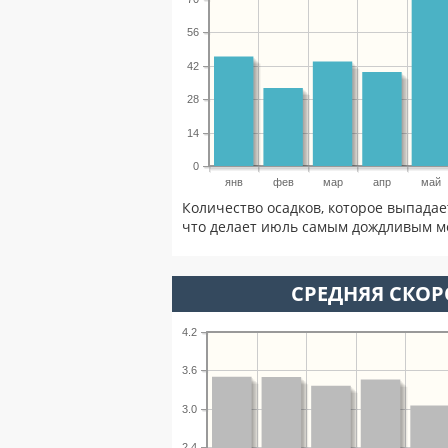
56
42
28
14
0
янв
фев
мар
апр
май
Количество осадков, которое выпада
что делает июль самым дождливым ме
СРЕДНЯЯ СКОР
4.2
3.6
3.0
2.4