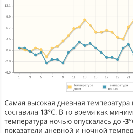
13.1
9.9
6.7
3.5
0.4
-2.8
-6.0
1
3
5
7
9
11
13
15
17
19
21
Температура
Температура
днем
ночью
Самая высокая дневная температура в
составила
13
°С. В то время как мини
температура ночью опускалась до
-3
°
показатели дневной и ночной темпер