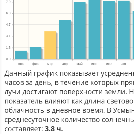
7.9
6.3
4.7
3.1
1.6
0.0
янв
фев
мар
апр
май
июн
июл
авг
Данный график показывает усреднен
часов за день, в течение которых п
лучи достигают поверхности земли. 
показатель влияют как длина световог
облачность в дневное время. В Усмы
среднесуточное количество солнечны
составляет:
3.8 ч.