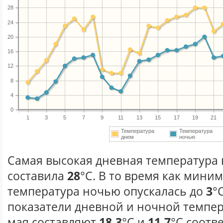
28
24
20
16
12
8
4
0
1
3
5
7
9
11
13
15
17
19
21
Температура
Температура
днем
ночью
Самая высокая дневная температура в
составила
28
°С. В то время как мини
температура ночью опускалась до
3
°
показатели дневной и ночной темпер
мая составляют
18.3
°С и
11.7
°С соотв