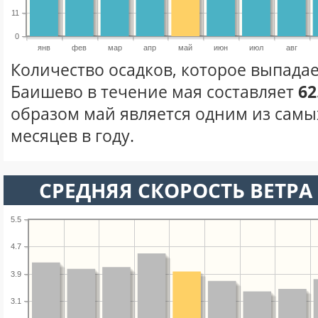
11
0
янв
фев
мар
апр
май
июн
июл
авг
Количество осадков, которое выпадае
Баишево в течение мая составляет
62
образом май является одним из сам
месяцев в году.
СРЕДНЯЯ СКОРОСТЬ ВЕТРА 
5.5
4.7
3.9
3.1