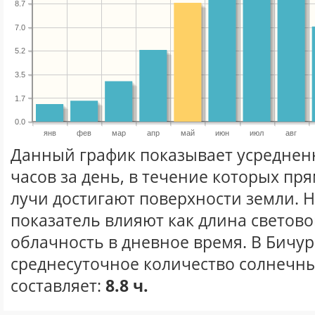
8.7
7.0
5.2
3.5
1.7
0.0
янв
фев
мар
апр
май
июн
июл
авг
Данный график показывает усреднен
часов за день, в течение которых п
лучи достигают поверхности земли. 
показатель влияют как длина световог
облачность в дневное время. В Бичу
среднесуточное количество солнечны
составляет:
8.8 ч.