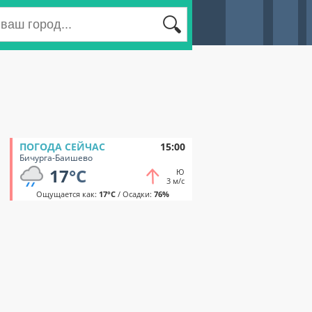
ПОГОДА СЕЙЧАС
15:00
Бичурга-Баишево
17
°C
Ю
3 м/с
Ощущается как:
17°C
/ Осадки:
76%