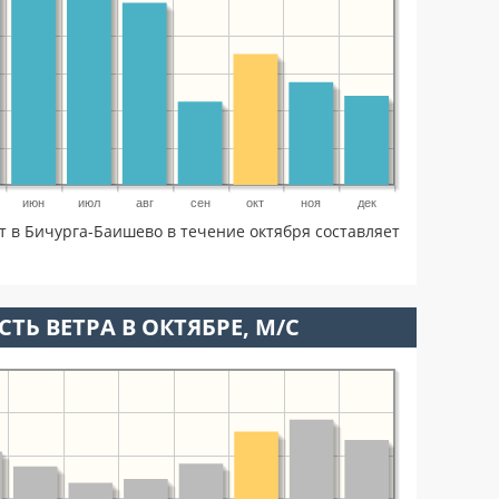
июн
июл
авг
сен
окт
ноя
дек
т в Бичурга-Баишево в течение октября составляет
ТЬ ВЕТРА В ОКТЯБРЕ, М/С