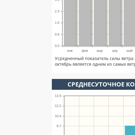
2.3
1.6
0.8
0.0
янв
фев
мар
апр
май
Усредненный показатель силы ветра 
октябрь является одним из самых вет
СРЕДНЕСУТОЧНОЕ К
13.9
12.2
10.4
8.7