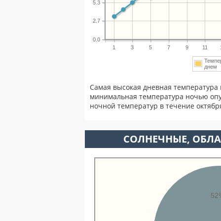
5.3
2.7
0.0
1
3
5
7
9
11
Темпе
дне
Самая высокая дневная температура 
минимальная температура ночью опу
ночной температур в течение октябр
CОЛНЕЧНЫЕ, ОБЛА
52