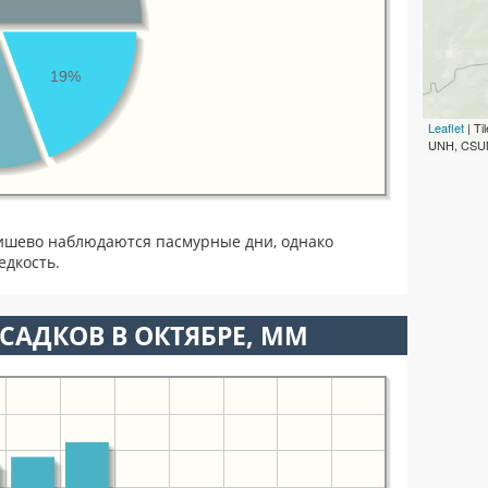
19%
Leaflet
| T
UNH, CSUM
аишево наблюдаются пасмурные дни, однако
едкость.
САДКОВ В ОКТЯБРЕ, ММ