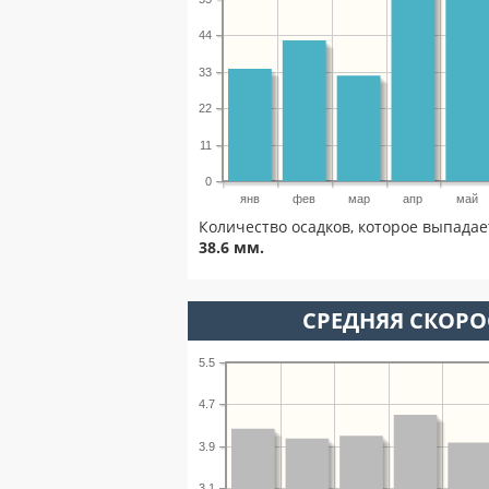
44
33
22
11
0
янв
фев
мар
апр
май
Количество осадков, которое выпадае
38.6 мм.
СРЕДНЯЯ СКОРОС
5.5
4.7
3.9
3.1