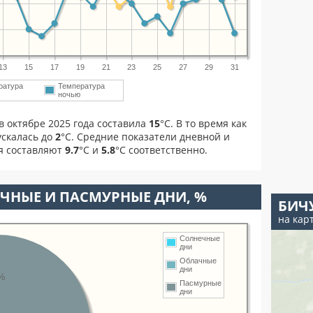
13
15
17
19
21
23
25
27
29
31
ратура
Температура
м
ночью
в октябре 2025 года составила
15
°С. В то время как
скалась до
2
°C. Средние показатели дневной и
я составляют
9.7
°С и
5.8
°С соответственно.
ЧНЫЕ И ПАСМУРНЫЕ ДНИ, %
БИЧ
на кар
Солнечные
дни
Облачные
дни
%
Пасмурные
дни