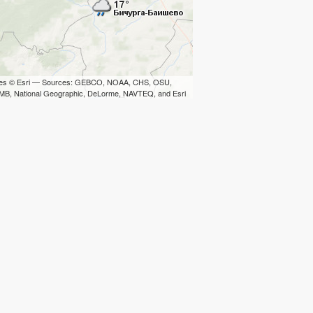
iles © Esri — Sources: GEBCO, NOAA, CHS, OSU,
B, National Geographic, DeLorme, NAVTEQ, and Esri