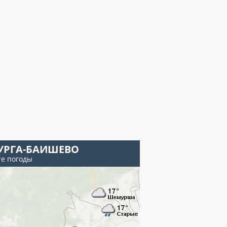
УРГА-БАИШЕВО
те погоды