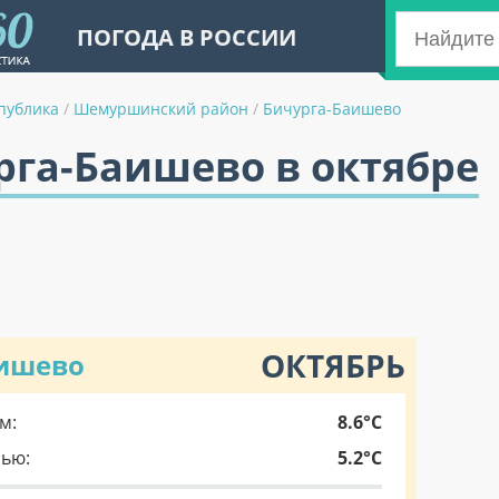
ПОГОДА В РОССИИ
публика
/
Шемуршинский район
/
Бичурга-Баишево
рга-Баишево в октябре
ОКТЯБРЬ
аишево
м:
8.6°C
чью:
5.2°C