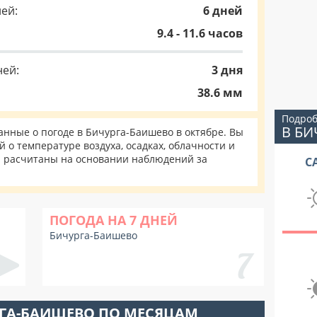
ей:
6 дней
9.4 - 11.6 часов
ней:
3 дня
38.6 мм
Подроб
В Б
нные о погоде в Бичурга-Баишево в октябре. Вы
 о температуре воздуха, осадках, облачности и
и расчитаны на основании наблюдений за
С
ПОГОДА НА 7 ДНЕЙ
Бичурга-Баишево
РГА-БАИШЕВО ПО МЕСЯЦАМ