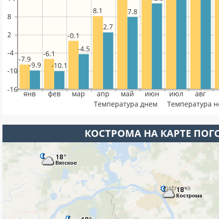
8.1
7.8
8
2.7
2
-0.1
-4.5
-4
-6.1
-7.9
-9.9
-10.1
-10
-16
янв
фев
мар
апр
май
июн
июл
авг
Температура днем
Температура 
КОСТРОМА НА КАРТЕ ПОГ