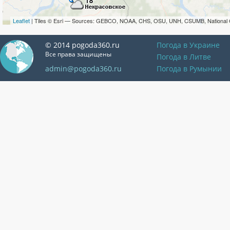
Leaflet
| Tiles © Esri — Sources: GEBCO, NOAA, CHS, OSU, UNH, CSUMB, National 
© 2014 pogoda360.ru
Погода в Украине
Все права защищены
Погода в Литве
admin@pogoda360.ru
Погода в Румынии