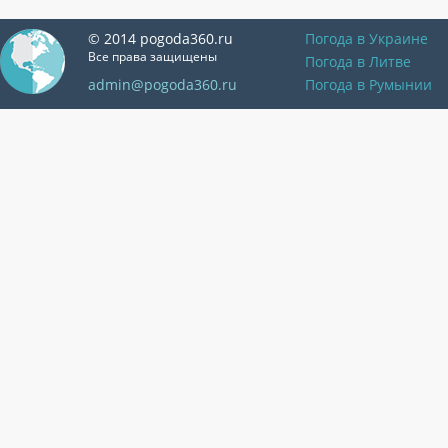
© 2014 pogoda360.ru
Погода в Украине
Все права защищены
Погода в Литве
admin@pogoda360.ru
Погода в Румынии