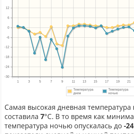
12
6
0
-6
-12
-18
-24
-30
1
3
5
7
9
11
13
15
17
19
21
Температура
Температура
днем
ночью
Самая высокая дневная температура в
составила
7
°С. В то время как миним
температура ночью опускалась до
-24