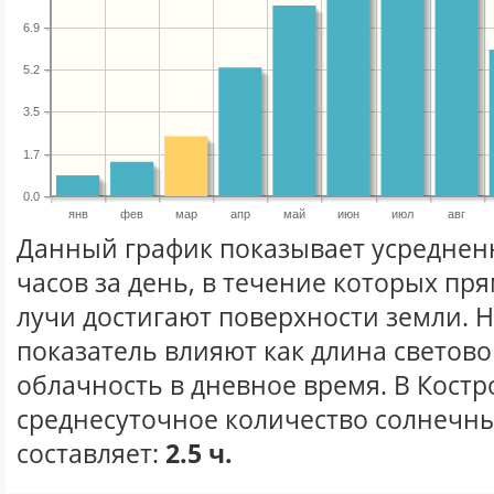
6.9
5.2
3.5
1.7
0.0
янв
фев
мар
апр
май
июн
июл
авг
Данный график показывает усреднен
часов за день, в течение которых п
лучи достигают поверхности земли. 
показатель влияют как длина световог
облачность в дневное время. В Кост
среднесуточное количество солнечны
составляет:
2.5 ч.