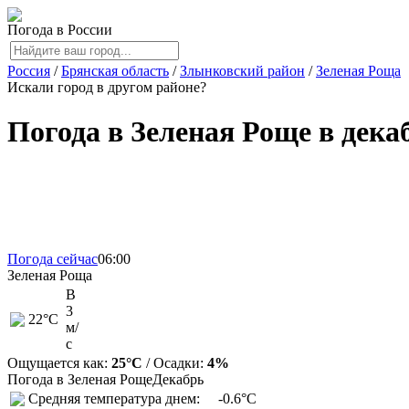
Погода в России
Россия
/
Брянская область
/
Злынковский район
/
Зеленая Роща
Искали город в другом районе?
Погода в Зеленая Роще в дека
Погода сейчас
06:00
Зеленая Роща
В
3
22
°C
м/
с
Ощущается как:
25°C
/ Осадки:
4%
Погода в Зеленая Роще
Декабрь
Средняя температура днем:
-0.6°C