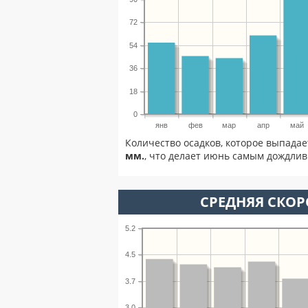
72
54
36
18
0
янв
фев
мар
апр
май
Количество осадков, которое выпада
мм.
, что делает июнь самым дождлив
СРЕДНЯЯ СКОР
5.2
4.5
3.7
3.0