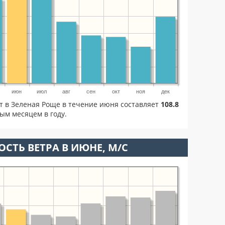
июн
июл
авг
сен
окт
ноя
дек
ет в Зеленая Роще в течение июня составляет
108.8
ым месяцем в году.
ОСТЬ ВЕТРА В ИЮНЕ, М/С