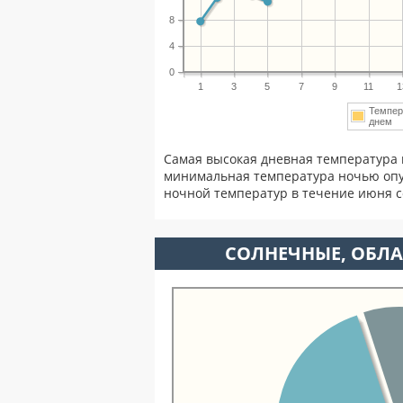
8
4
0
1
3
5
7
9
11
1
Темпер
днем
Самая высокая дневная температура 
минимальная температура ночью опу
ночной температур в течение июня 
CОЛНЕЧНЫЕ, ОБЛА