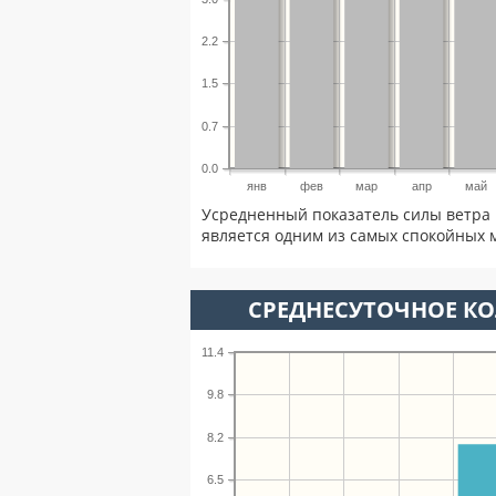
2.2
1.5
0.7
0.0
янв
фев
мар
апр
май
Усредненный показатель силы ветра 
является одним из самых спокойных м
СРЕДНЕСУТОЧНОЕ К
11.4
9.8
8.2
6.5