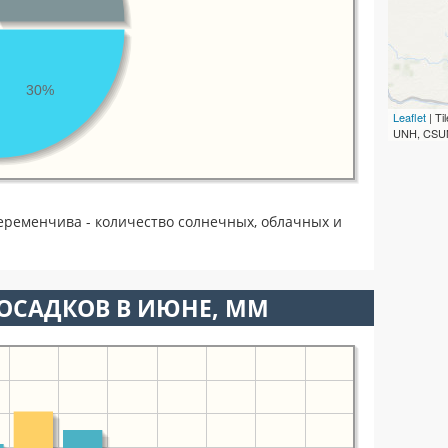
30%
Leaflet
| T
UNH, CSUM
еременчива - количество солнечных, облачных и
ОСАДКОВ В ИЮНЕ, ММ