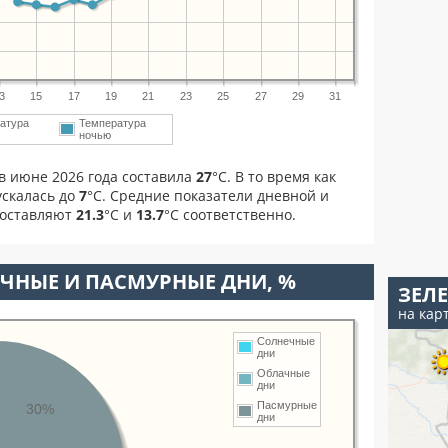
3
15
17
19
21
23
25
27
29
31
атура
Температура
ночью
в июне 2026 года составила
27
°С. В то время как
скалась до
7
°C. Средние показатели дневной и
составляют
21.3
°С и
13.7
°С соответственно.
ЧНЫЕ И ПАСМУРНЫЕ ДНИ, %
ЗЕЛ
на кар
Солнечные
дни
Облачные
дни
Пасмурные
30%
дни