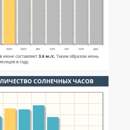
июн
июл
авг
сен
окт
ноя
дек
в июне составляет
3.6 м./с.
Таким образом июнь
есяцев в году.
ОЛИЧЕСТВО СОЛНЕЧНЫХ ЧАСОВ