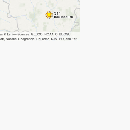
iles © Esri — Sources: GEBCO, NOAA, CHS, OSU,
B, National Geographic, DeLorme, NAVTEQ, and Esri