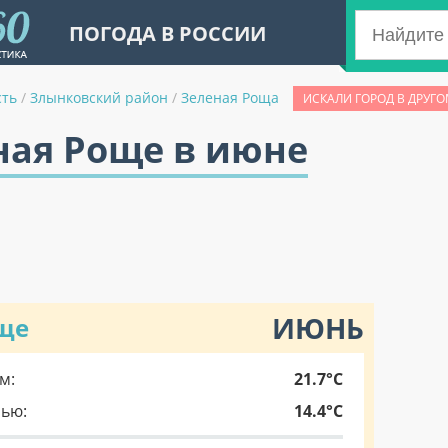
ПОГОДА В РОССИИ
сть
/
Злынковский район
/
Зеленая Роща
ИСКАЛИ ГОРОД В ДРУГО
ная Роще в июне
ИЮНЬ
още
м:
21.7°C
чью:
14.4°C