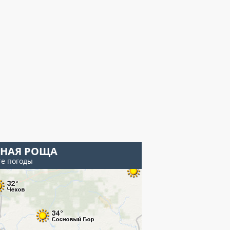
ЕНАЯ РОЩА
те погоды