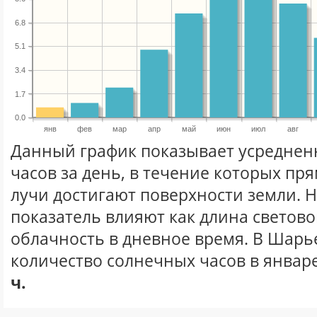
6.8
5.1
3.4
1.7
0.0
янв
фев
мар
апр
май
июн
июл
авг
Данный график показывает усреднен
часов за день, в течение которых п
лучи достигают поверхности земли. 
показатель влияют как длина световог
облачность в дневное время. В Шарь
количество солнечных часов в январе
ч.