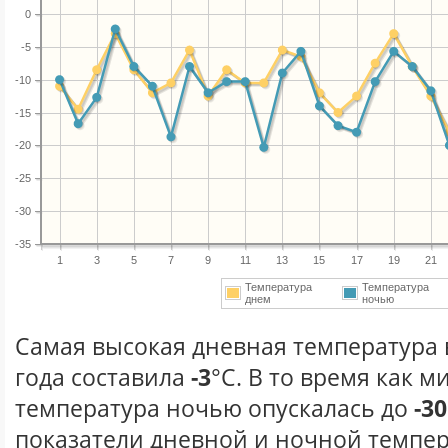
0
-5
-10
-15
-20
-25
-30
-35
1
3
5
7
9
11
13
15
17
19
21
Температура
Температура
днем
ночью
Самая высокая дневная температура 
года составила
-3
°С. В то время как 
температура ночью опускалась до
-30
показатели дневной и ночной темпер