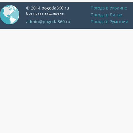
© 2014 pogoda360.ru
Погода в Украине
Все права защищены
Погода в Литве
admin@pogoda360.ru
Погода в Румынии